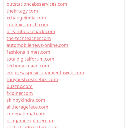
outstationcabsservices.com
thekrtagy.com
xchangeindia.com
coolmicrotech.com
dreamhousehack.com
the-techteacher.com
automobilenews-online.com
fashionalltimes.com
totaldigitalforum.com
technoarmaan.com
empresasposicionamientoweb.com
tonybestcosmetics.com
buzznc.com
fxjoiner.com
skinbykindra.com
alltherageface.com
codenational.com
progameexplorer.com
rockislandroastery.com