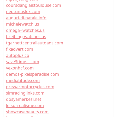
coursdanglaistoulouse.com
neptunuslex.com
auguri-di-natale.info
michelewatch.us
omega--watches.us
breitling-watches.us
tgarnettcentrallautoads.com
fixadvert.com
autopluz.co
save3time-c.com
vexonhcf.com
demos-pixelsparadise.com
mediatitude.com
prewarmotorcycles.com
simracinglinks.com
dosyamerkezi.net
le-surrealisme.com
showcasebeauty.com