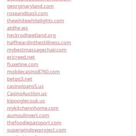
georginaryland.com
roseandbasil.com
thewhitewhitelights.com
atdhe.ws
heckrodtwetland.org
halfheardinthestillness.com
mybestmassagechair.com
ericreed.net
fluxetine.com
mobilecasino8760.com
betqq3.net
casinoloans5.us
CasinoAuction.us
kipooglecouk.us
mykitchennhome.com
aumoulinvert.com
thefoodiepassport.com
superwindowproject.com