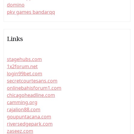
domino
pkv games bandarqq
Links
stagehubs.com
1x2forum.net
login99bet.com
secretcourtesans.com
onlinebahisforum1.com
chicagoheadline.com
camming.org
rajalion88.com
goupuntacana.com
riversedgepark.com
zaseez.com