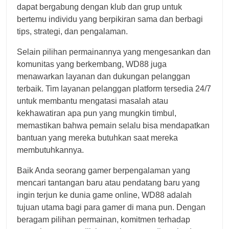
dapat bergabung dengan klub dan grup untuk
bertemu individu yang berpikiran sama dan berbagi
tips, strategi, dan pengalaman.
Selain pilihan permainannya yang mengesankan dan
komunitas yang berkembang, WD88 juga
menawarkan layanan dan dukungan pelanggan
terbaik. Tim layanan pelanggan platform tersedia 24/7
untuk membantu mengatasi masalah atau
kekhawatiran apa pun yang mungkin timbul,
memastikan bahwa pemain selalu bisa mendapatkan
bantuan yang mereka butuhkan saat mereka
membutuhkannya.
Baik Anda seorang gamer berpengalaman yang
mencari tantangan baru atau pendatang baru yang
ingin terjun ke dunia game online, WD88 adalah
tujuan utama bagi para gamer di mana pun. Dengan
beragam pilihan permainan, komitmen terhadap