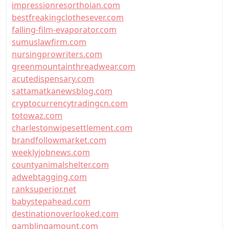
impressionresorthoian.com
bestfreakingclothesever.com
falling-film-evaporator.com
sumuslawfirm.com
nursingprowriters.com
greenmountainthreadwear.com
acutedispensary.com
sattamatkanewsblog.com
cryptocurrencytradingcn.com
totowaz.com
charlestonwipesettlement.com
brandfollowmarket.com
weeklyjobnews.com
countyanimalshelter.com
adwebtagging.com
ranksuperior.net
babystepahead.com
destinationoverlooked.com
gamblingamount.com