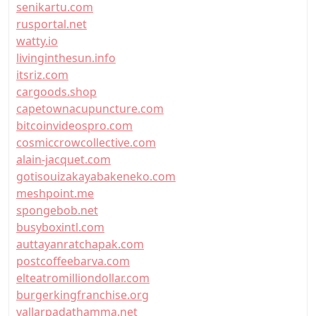
senikartu.com
rusportal.net
watty.io
livinginthesun.info
itsriz.com
cargoods.shop
capetownacupuncture.com
bitcoinvideospro.com
cosmiccrowcollective.com
alain-jacquet.com
gotisouizakayabakeneko.com
meshpoint.me
spongebob.net
busyboxintl.com
auttayanratchapak.com
postcoffeebarva.com
elteatromilliondollar.com
burgerkingfranchise.org
vallarpadathamma.net