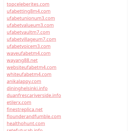
topceleberites.com
ufabetting8m4.com
ufabetunionum3.com
ufabetvalueum3.com
ufabetvaultm7.com
ufabetvillageum7.com
ufabetvoicem3.com
waveufabetm4.com
wayang88.net
websiteufabetm4.com
whiteufabetm4.com
anikalappy.com
dininghelsinki.info
duanfrescariverside.info
etilerx.com
finestreplica.net
flounderandfumble.com
healthohunt.com
retefuturah.info