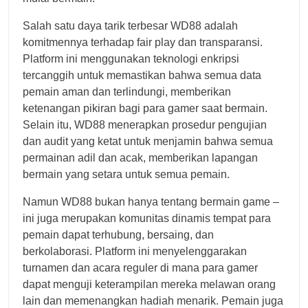
Salah satu daya tarik terbesar WD88 adalah
komitmennya terhadap fair play dan transparansi.
Platform ini menggunakan teknologi enkripsi
tercanggih untuk memastikan bahwa semua data
pemain aman dan terlindungi, memberikan
ketenangan pikiran bagi para gamer saat bermain.
Selain itu, WD88 menerapkan prosedur pengujian
dan audit yang ketat untuk menjamin bahwa semua
permainan adil dan acak, memberikan lapangan
bermain yang setara untuk semua pemain.
Namun WD88 bukan hanya tentang bermain game –
ini juga merupakan komunitas dinamis tempat para
pemain dapat terhubung, bersaing, dan
berkolaborasi. Platform ini menyelenggarakan
turnamen dan acara reguler di mana para gamer
dapat menguji keterampilan mereka melawan orang
lain dan memenangkan hadiah menarik. Pemain juga