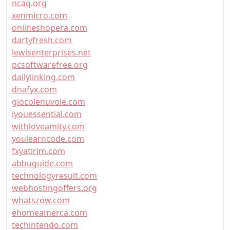
ncaq.org
xenmicro.com
onlineshopera.com
dartyfresh.com
lewisenterprises.net
pcsoftwarefree.org
dailylinking.com
dnafyx.com
giocolenuvole.com
iyouessential.com
withloveamity.com
youlearncode.com
fxyatirim.com
abbuguide.com
technologyresult.com
webhostingoffers.org
whatszow.com
ehomeamerca.com
techintendo.com