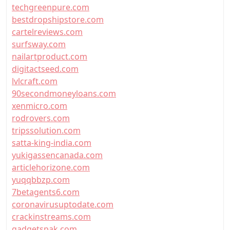
techgreenpure.com
bestdropshipstore.com
cartelreviews.com
surfsway.com
nailartproduct.com
digitactseed.com
lvlcraft.com
90secondmoneyloans.com
xenmicro.com
rodrovers.com
tripssolution.com
satta-king-india.com
yukigassencanada.com
articlehorizone.com
yuqqbbzp.com
7betagents6.com
coronavirusuptodate.com
crackinstreams.com
gadgetspak.com