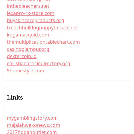
inthebleachers.net
lexapro-rx-store.com
buyskincareproducts.org
frenchbulldogpuppyforsale.net
kogamasquid.com
themultiplicationtablechart.com
casinoglamour.org
dextercoin.io
christianarticledirectory.org
5homestyle.com
Links
mygamblingstory.com
majalahwekonews.com
2017hoganoutlet.com