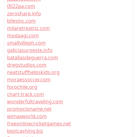
0022pa.com
zeroshare.info
bilesinc.com
milaretreatnz.com
modaagi.com
smallvilleph.com
galiciasuroeste.info
batallasdeguerra.com
dregstudios.com
neatstuffhelpskids.org
moraessoccer.com
forochile.org
chart-track.com
wonderfultraveling.com
promocioname.net
wimaxworld.com
freeonlinecricketgames.net
bestcashing.biz