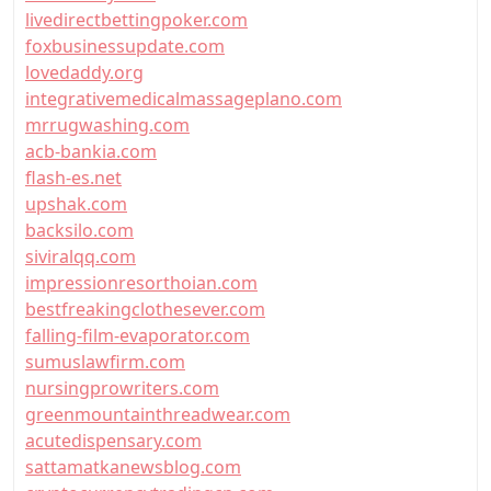
livedirectbettingpoker.com
foxbusinessupdate.com
lovedaddy.org
integrativemedicalmassageplano.com
mrrugwashing.com
acb-bankia.com
flash-es.net
upshak.com
backsilo.com
siviralqq.com
impressionresorthoian.com
bestfreakingclothesever.com
falling-film-evaporator.com
sumuslawfirm.com
nursingprowriters.com
greenmountainthreadwear.com
acutedispensary.com
sattamatkanewsblog.com