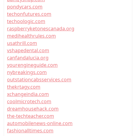
pondycars.com
techonfutures.com
techoologic.com
raspberryketonescanada.org
medihealthrules.com
usathrill.com
vshapedental.com
canfandalucia.org
yourengineguide.com
nybreakings.com
outstationcabsservices.com
thekrtagy.com
xchangeindia.com
coolmicrotech.com
dreamhousehack.com
the-techteacher.com
automobilenews-online.com
fashionalltimes.com