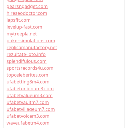
gearsngadget.com
hireseodoctor.com
lapsfit.com
levelup-fast.com
mytreepla.net
pokersimulations.com
replicamanufactory.net
rezultate-loto.info
splendifulous.com
sportsrecords4u.com
topceleberites.com
ufabetting8m4.com
ufabetunionum3.com
ufabetvalueum3.com
ufabetvaultm7.com
ufabetvillageum7.com
ufabetvoicem3.com
waveufabetm4.com