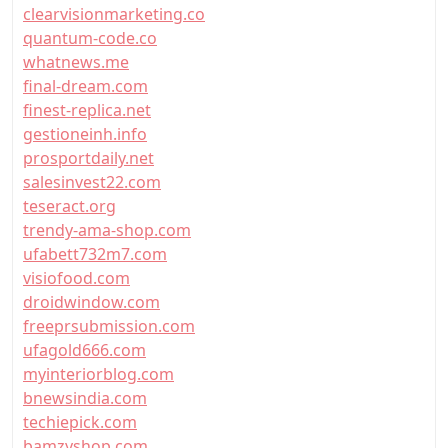
clearvisionmarketing.co
quantum-code.co
whatnews.me
final-dream.com
finest-replica.net
gestioneinh.info
prosportdaily.net
salesinvest22.com
teseract.org
trendy-ama-shop.com
ufabett732m7.com
visiofood.com
droidwindow.com
freeprsubmission.com
ufagold666.com
myinteriorblog.com
bnewsindia.com
techiepick.com
bamzyshop.com