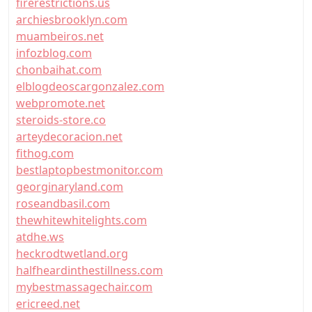
firerestrictions.us
archiesbrooklyn.com
muambeiros.net
infozblog.com
chonbaihat.com
elblogdeoscargonzalez.com
webpromote.net
steroids-store.co
arteydecoracion.net
fithog.com
bestlaptopbestmonitor.com
georginaryland.com
roseandbasil.com
thewhitewhitelights.com
atdhe.ws
heckrodtwetland.org
halfheardinthestillness.com
mybestmassagechair.com
ericreed.net