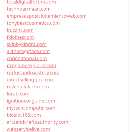
totaldigitalforum.com
technoarmaan.com
empresasposicionamientoweb.com
tonybestcosmetics.com
buzznc.com
fxjoiner.com
skinbykindra.com
alltherageface.com
codenational.com
progameexplorer.com
rockislandroastery.com
directselling-pro.com
revenuealarm.com
lurab.com
ignitioncoilguide.com
mytechcomputer.com
bioslot168.com
artsandcraftsauthority.com
webservicelive.com