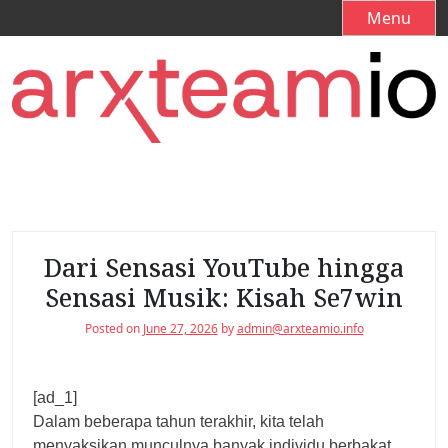
S
Menu
k
i
p
t
o
c
o
n
t
e
Dari Sensasi YouTube hingga
n
Sensasi Musik: Kisah Se7win
t
Posted on
June 27, 2026
by
admin@arxteamio.info
[ad_1]
Dalam beberapa tahun terakhir, kita telah
menyaksikan munculnya banyak individu berbakat