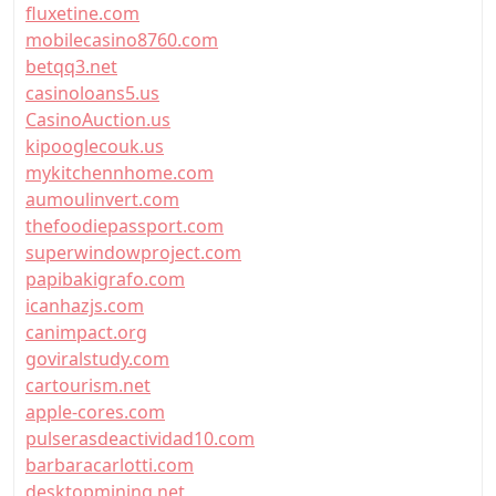
fluxetine.com
mobilecasino8760.com
betqq3.net
casinoloans5.us
CasinoAuction.us
kipooglecouk.us
mykitchennhome.com
aumoulinvert.com
thefoodiepassport.com
superwindowproject.com
papibakigrafo.com
icanhazjs.com
canimpact.org
goviralstudy.com
cartourism.net
apple-cores.com
pulserasdeactividad10.com
barbaracarlotti.com
desktopmining.net