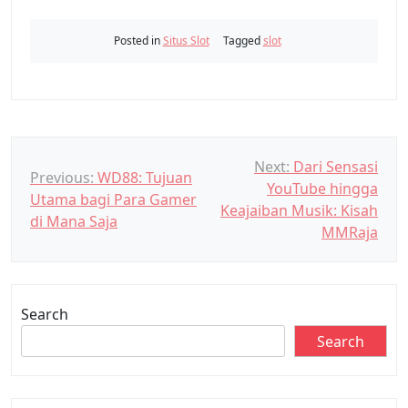
Posted in
Situs Slot
Tagged
slot
P
Next:
Dari Sensasi
Previous:
WD88: Tujuan
YouTube hingga
o
Utama bagi Para Gamer
Keajaiban Musik: Kisah
s
di Mana Saja
MMRaja
t
n
a
Search
v
Search
i
g