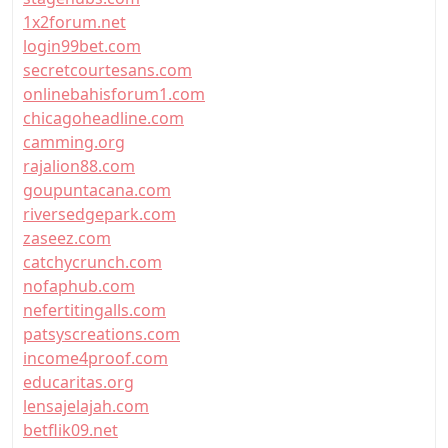
1x2forum.net
login99bet.com
secretcourtesans.com
onlinebahisforum1.com
chicagoheadline.com
camming.org
rajalion88.com
goupuntacana.com
riversedgepark.com
zaseez.com
catchycrunch.com
nofaphub.com
nefertitingalls.com
patsyscreations.com
income4proof.com
educaritas.org
lensajelajah.com
betflik09.net