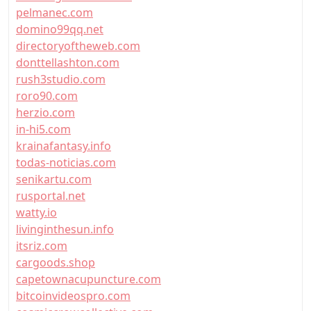
pelmanec.com
domino99qq.net
directoryoftheweb.com
donttellashton.com
rush3studio.com
roro90.com
herzio.com
in-hi5.com
krainafantasy.info
todas-noticias.com
senikartu.com
rusportal.net
watty.io
livinginthesun.info
itsriz.com
cargoods.shop
capetownacupuncture.com
bitcoinvideospro.com