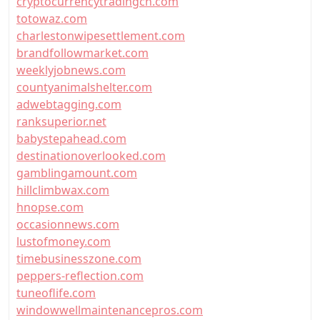
cryptocurrencytradingcn.com
totowaz.com
charlestonwipesettlement.com
brandfollowmarket.com
weeklyjobnews.com
countyanimalshelter.com
adwebtagging.com
ranksuperior.net
babystepahead.com
destinationoverlooked.com
gamblingamount.com
hillclimbwax.com
hnopse.com
occasionnews.com
lustofmoney.com
timebusinesszone.com
peppers-reflection.com
tuneoflife.com
windowwellmaintenancepros.com