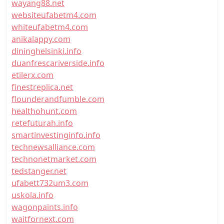
wayang88.net
websiteufabetm4.com
whiteufabetm4.com
anikalappy.com
dininghelsinki.info
duanfrescariverside.info
etilerx.com
finestreplica.net
flounderandfumble.com
healthohunt.com
retefuturah.info
smartinvestinginfo.info
technewsalliance.com
technonetmarket.com
tedstanger.net
ufabett732um3.com
uskola.info
wagonpaints.info
waitfornext.com