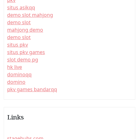
pkv
situs asikqq
demo slot mahjong
demo slot
mahjong demo
demo slot
situs pkv
situs pkv games
slot demo pg
hk live
dominoqq
domino
pkv games bandarqq
Links
stagehubs.com