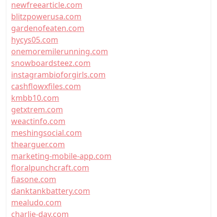
newfreearticle.com
blitzpowerusa.com
gardenofeaten.com
hycys05.com
onemoremilerunning.com
snowboardsteez.com
instagrambioforgirls.com
cashflowxfiles.com
kmbb10.com
getxtrem.com
weactinfo.com
meshingsocial.com
thearguer.com
marketing-mobile-app.com
floralpunchcraft.com
fiasone.com
danktankbattery.com
mealudo.com
charlie-day.com