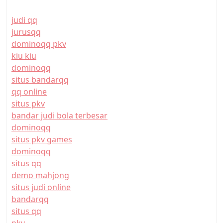
judi qq
jurusqq
dominoqq pkv
kiu kiu
dominoqq
situs bandarqq
qq online
situs pkv
bandar judi bola terbesar
dominoqq
situs pkv games
dominoqq
situs qq
demo mahjong
situs judi online
bandarqq
situs qq