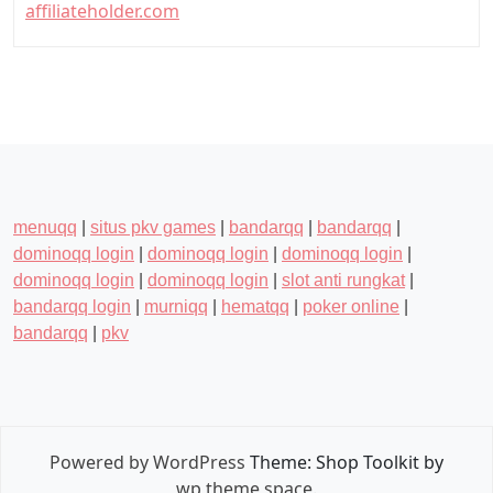
affiliateholder.com
menuqq
|
situs pkv games
|
bandarqq
|
bandarqq
|
dominoqq login
|
dominoqq login
|
dominoqq login
|
dominoqq login
|
dominoqq login
|
slot anti rungkat
|
bandarqq login
|
murniqq
|
hematqq
|
poker online
|
bandarqq
|
pkv
Powered by WordPress
Theme: Shop Toolkit by
wp theme space
.