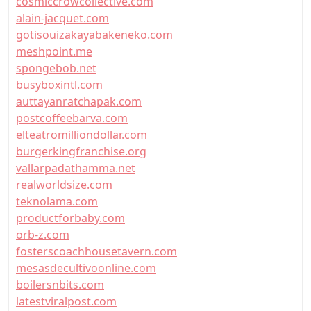
cosmiccrowcollective.com
alain-jacquet.com
gotisouizakayabakeneko.com
meshpoint.me
spongebob.net
busyboxintl.com
auttayanratchapak.com
postcoffeebarva.com
elteatromilliondollar.com
burgerkingfranchise.org
vallarpadathamma.net
realworldsize.com
teknolama.com
productforbaby.com
orb-z.com
fosterscoachhousetavern.com
mesasdecultivoonline.com
boilersnbits.com
latestviralpost.com