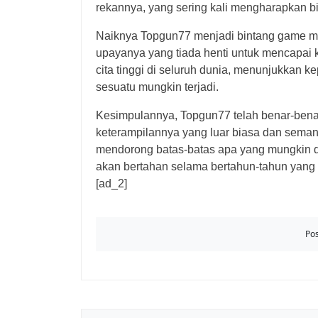
rekannya, yang sering kali mengharapkan bi
Naiknya Topgun77 menjadi bintang game mer
upayanya yang tiada henti untuk mencapai k
cita tinggi di seluruh dunia, menunjukkan
sesuatu mungkin terjadi.
Kesimpulannya, Topgun77 telah benar-ben
keterampilannya yang luar biasa dan semang
mendorong batas-batas apa yang mungkin d
akan bertahan selama bertahun-tahun yang
[ad_2]
Pos