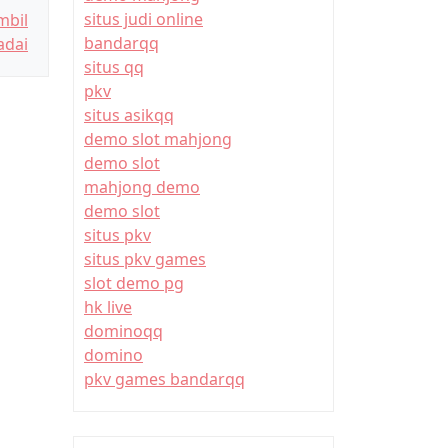
situs judi online
mbil
bandarqq
adai
situs qq
pkv
situs asikqq
demo slot mahjong
demo slot
mahjong demo
demo slot
situs pkv
situs pkv games
slot demo pg
hk live
dominoqq
domino
pkv games bandarqq