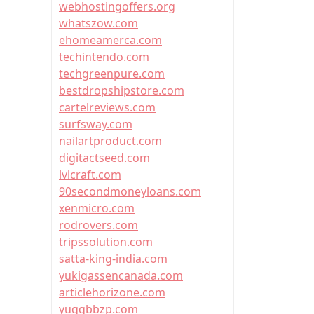
webhostingoffers.org
whatszow.com
ehomeamerca.com
techintendo.com
techgreenpure.com
bestdropshipstore.com
cartelreviews.com
surfsway.com
nailartproduct.com
digitactseed.com
lvlcraft.com
90secondmoneyloans.com
xenmicro.com
rodrovers.com
tripssolution.com
satta-king-india.com
yukigassencanada.com
articlehorizone.com
yuqqbbzp.com