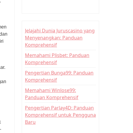
.
men
Jelajahi Dunia Juruscasino yang
 dan
Menyenangkan: Panduan
ri
Komprehensif
Memahami Plisbet: Panduan
Komprehensif
ar.
Pengertian Bunga99: Panduan
Komprehensif
gan
Memahami Winlose99:
Panduan Komprehensif
Pengertian Parlay4D: Panduan
Komprehensif untuk Pengguna
Baru
k
-