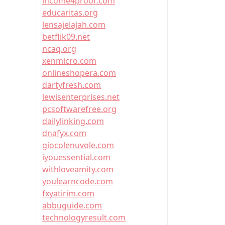
income4proof.com
educaritas.org
lensajelajah.com
betflik09.net
ncaq.org
xenmicro.com
onlineshopera.com
dartyfresh.com
lewisenterprises.net
pcsoftwarefree.org
dailylinking.com
dnafyx.com
giocolenuvole.com
iyouessential.com
withloveamity.com
youlearncode.com
fxyatirim.com
abbuguide.com
technologyresult.com