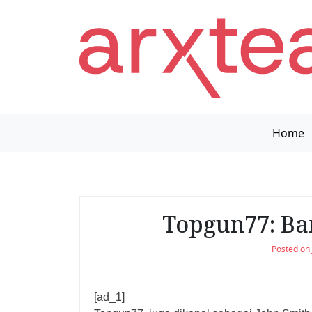
S
k
i
p
t
o
c
o
Home
n
t
e
n
t
Topgun77: B
Posted on
[ad_1]