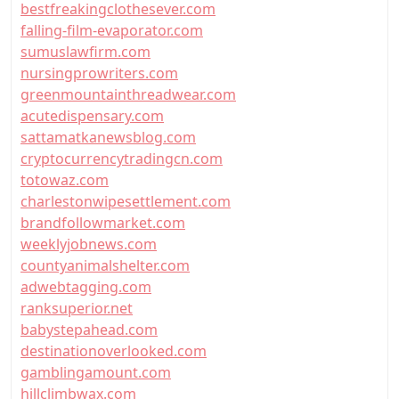
bestfreakingclothesever.com
falling-film-evaporator.com
sumuslawfirm.com
nursingprowriters.com
greenmountainthreadwear.com
acutedispensary.com
sattamatkanewsblog.com
cryptocurrencytradingcn.com
totowaz.com
charlestonwipesettlement.com
brandfollowmarket.com
weeklyjobnews.com
countyanimalshelter.com
adwebtagging.com
ranksuperior.net
babystepahead.com
destinationoverlooked.com
gamblingamount.com
hillclimbwax.com