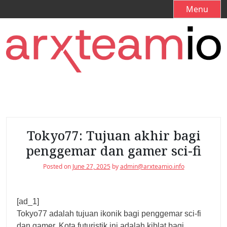
S
Menu
k
i
p
t
o
c
o
n
t
e
Tokyo77: Tujuan akhir bagi
n
penggemar dan gamer sci-fi
t
Posted on
June 27, 2025
by
admin@arxteamio.info
[ad_1]
Tokyo77 adalah tujuan ikonik bagi penggemar sci-fi
dan gamer. Kota futuristik ini adalah kiblat bagi