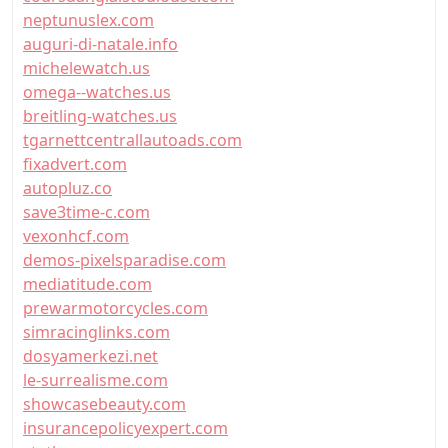
neptunuslex.com
auguri-di-natale.info
michelewatch.us
omega--watches.us
breitling-watches.us
tgarnettcentrallautoads.com
fixadvert.com
autopluz.co
save3time-c.com
vexonhcf.com
demos-pixelsparadise.com
mediatitude.com
prewarmotorcycles.com
simracinglinks.com
dosyamerkezi.net
le-surrealisme.com
showcasebeauty.com
insurancepolicyexpert.com