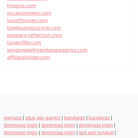
hnopse.com
occasionnews.com
lustofmoney.com
timebusinesszone.com
peppers-reflection.com
tuneoflife.com
windowwellmaintenancepros.com
affiliateholder.com
menuqq
|
situs pkv games
|
bandarqq
|
bandarqq
|
dominoqq login
|
dominoqq login
|
dominoqq login
|
dominoqq login
|
dominoqq login
|
slot anti rungkat
|