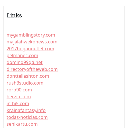
Links
mygamblingstory.com
majalahwekonews.com
2017hoganoutlet.com
pelmanec.com
domino99qq.net
directoryoftheweb.com
donttellashton.com
rush3studio.com
roro90.com
herzio.com
in-hi5.com
krainafantasy.info
todas-noticias.com
senikartu.com