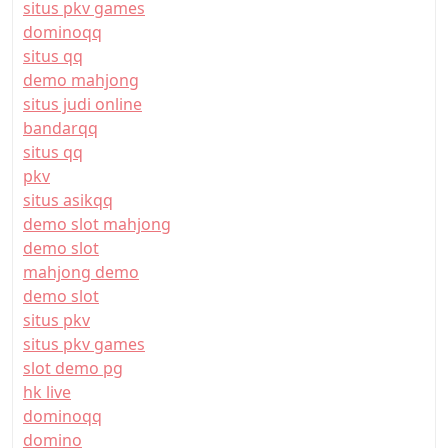
situs pkv games
dominoqq
situs qq
demo mahjong
situs judi online
bandarqq
situs qq
pkv
situs asikqq
demo slot mahjong
demo slot
mahjong demo
demo slot
situs pkv
situs pkv games
slot demo pg
hk live
dominoqq
domino