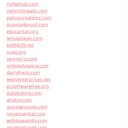
nofaphub.com
nefertitingalls.com
patsyscreations.com
income4proof.com
educaritas.org
lensajelajah.com
betflik09.net
ncaq.org
xenmicro.com
onlineshopera.com
dartyfresh.com
lewisenterprises.net
pcsoftwarefree.org
dailylinking.com
dnafyx.com
giocolenuvole.com
iyouessential.com
withloveamity.com
youlearncode.com