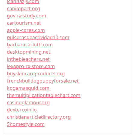
icanhazjs.com
canimpact.org
goviralstudy.com
cartourism.net
apple-cores.com
pulserasdeactividad10.com
barbaracarlotti.com
desktopmining.net
inthebleachers.net
lexapro-rx-store.com
buyskincareproducts.org
frenchbulldogpuppyforsale.net
kogamasquid.com
themultiplicationtablechart.com
casinoglamour.org
dextercoin.io
christianarticledirectory.org
5homestyle.com