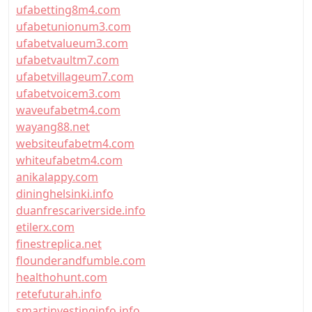
ufabetting8m4.com
ufabetunionum3.com
ufabetvalueum3.com
ufabetvaultm7.com
ufabetvillageum7.com
ufabetvoicem3.com
waveufabetm4.com
wayang88.net
websiteufabetm4.com
whiteufabetm4.com
anikalappy.com
dininghelsinki.info
duanfrescariverside.info
etilerx.com
finestreplica.net
flounderandfumble.com
healthohunt.com
retefuturah.info
smartinvestinginfo.info