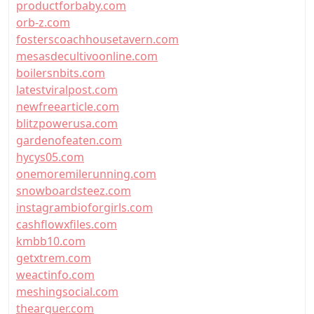
productforbaby.com
orb-z.com
fosterscoachhousetavern.com
mesasdecultivoonline.com
boilersnbits.com
latestviralpost.com
newfreearticle.com
blitzpowerusa.com
gardenofeaten.com
hycys05.com
onemoremilerunning.com
snowboardsteez.com
instagrambioforgirls.com
cashflowxfiles.com
kmbb10.com
getxtrem.com
weactinfo.com
meshingsocial.com
thearguer.com