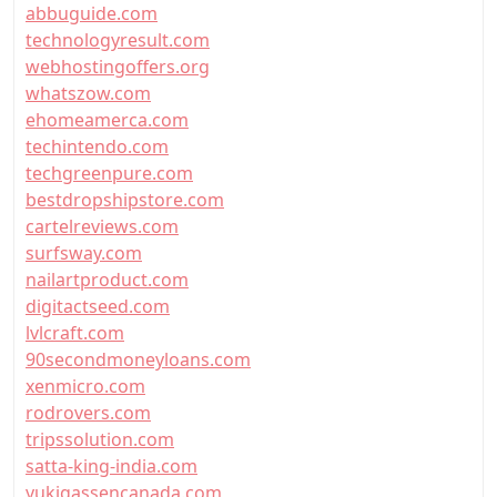
abbuguide.com
technologyresult.com
webhostingoffers.org
whatszow.com
ehomeamerca.com
techintendo.com
techgreenpure.com
bestdropshipstore.com
cartelreviews.com
surfsway.com
nailartproduct.com
digitactseed.com
lvlcraft.com
90secondmoneyloans.com
xenmicro.com
rodrovers.com
tripssolution.com
satta-king-india.com
yukigassencanada.com