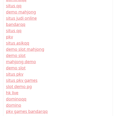
situs qq
demo mahjong
situs judi online
bandarqq
situs qq
pkv
situs asikqq
demo slot mahjong
demo slot
mahjong demo
demo slot
situs pkv
situs pkv games
slot demo pg
hk live
dominoqq
domino
pkv games bandarqq