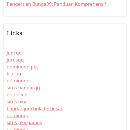
Pengertian Bunga99: Panduan Komprehensif
Links
judi qq
jurusqq
dominoqq pkv
kiu kiu
dominoqq
situs bandarqq
qq online
situs pkv
bandar judi bola terbesar
dominoqq
situs pkv games
dominoqq