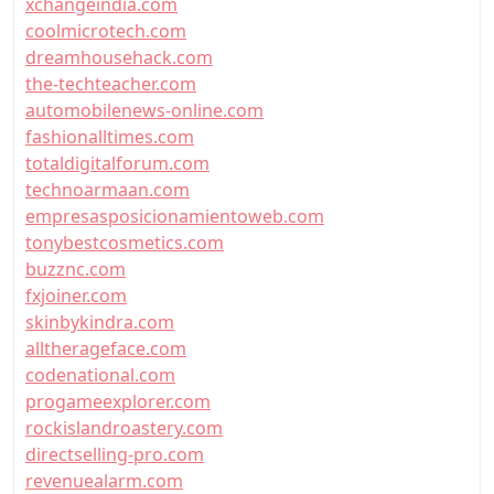
xchangeindia.com
coolmicrotech.com
dreamhousehack.com
the-techteacher.com
automobilenews-online.com
fashionalltimes.com
totaldigitalforum.com
technoarmaan.com
empresasposicionamientoweb.com
tonybestcosmetics.com
buzznc.com
fxjoiner.com
skinbykindra.com
alltherageface.com
codenational.com
progameexplorer.com
rockislandroastery.com
directselling-pro.com
revenuealarm.com