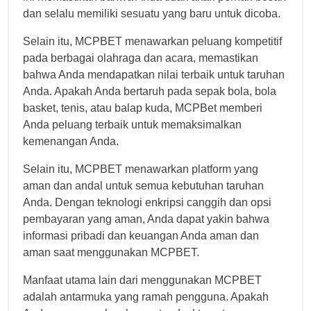
dan selalu memiliki sesuatu yang baru untuk dicoba.
Selain itu, MCPBET menawarkan peluang kompetitif
pada berbagai olahraga dan acara, memastikan
bahwa Anda mendapatkan nilai terbaik untuk taruhan
Anda. Apakah Anda bertaruh pada sepak bola, bola
basket, tenis, atau balap kuda, MCPBet memberi
Anda peluang terbaik untuk memaksimalkan
kemenangan Anda.
Selain itu, MCPBET menawarkan platform yang
aman dan andal untuk semua kebutuhan taruhan
Anda. Dengan teknologi enkripsi canggih dan opsi
pembayaran yang aman, Anda dapat yakin bahwa
informasi pribadi dan keuangan Anda aman dan
aman saat menggunakan MCPBET.
Manfaat utama lain dari menggunakan MCPBET
adalah antarmuka yang ramah pengguna. Apakah