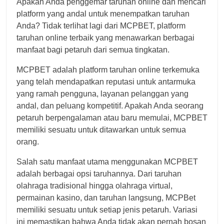
Apakah Anda penggemar taruhan online dan mencari
platform yang andal untuk menempatkan taruhan
Anda? Tidak terlihat lagi dari MCPBET, platform
taruhan online terbaik yang menawarkan berbagai
manfaat bagi petaruh dari semua tingkatan.
MCPBET adalah platform taruhan online terkemuka
yang telah mendapatkan reputasi untuk antarmuka
yang ramah pengguna, layanan pelanggan yang
andal, dan peluang kompetitif. Apakah Anda seorang
petaruh berpengalaman atau baru memulai, MCPBET
memiliki sesuatu untuk ditawarkan untuk semua
orang.
Salah satu manfaat utama menggunakan MCPBET
adalah berbagai opsi taruhannya. Dari taruhan
olahraga tradisional hingga olahraga virtual,
permainan kasino, dan taruhan langsung, MCPBet
memiliki sesuatu untuk setiap jenis petaruh. Variasi
ini memastikan bahwa Anda tidak akan pernah bosan