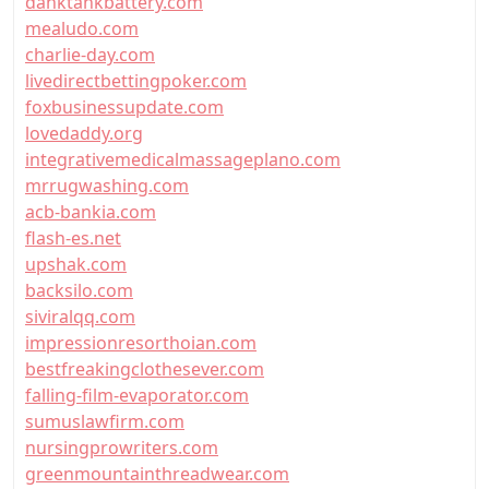
danktankbattery.com
mealudo.com
charlie-day.com
livedirectbettingpoker.com
foxbusinessupdate.com
lovedaddy.org
integrativemedicalmassageplano.com
mrrugwashing.com
acb-bankia.com
flash-es.net
upshak.com
backsilo.com
siviralqq.com
impressionresorthoian.com
bestfreakingclothesever.com
falling-film-evaporator.com
sumuslawfirm.com
nursingprowriters.com
greenmountainthreadwear.com