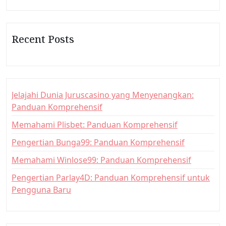
i
g
a
Recent Posts
t
i
o
n
Jelajahi Dunia Juruscasino yang Menyenangkan:
Panduan Komprehensif
Memahami Plisbet: Panduan Komprehensif
Pengertian Bunga99: Panduan Komprehensif
Memahami Winlose99: Panduan Komprehensif
Pengertian Parlay4D: Panduan Komprehensif untuk
Pengguna Baru