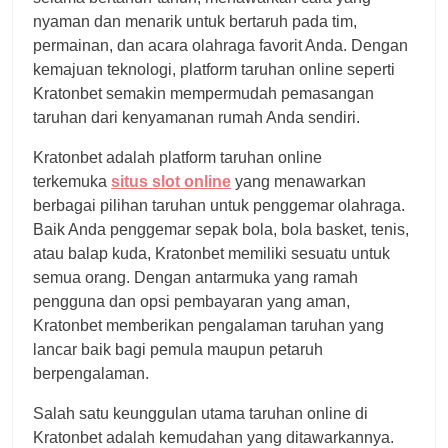
nyaman dan menarik untuk bertaruh pada tim,
permainan, dan acara olahraga favorit Anda. Dengan
kemajuan teknologi, platform taruhan online seperti
Kratonbet semakin mempermudah pemasangan
taruhan dari kenyamanan rumah Anda sendiri.
Kratonbet adalah platform taruhan online
terkemuka
situs slot online
yang menawarkan
berbagai pilihan taruhan untuk penggemar olahraga.
Baik Anda penggemar sepak bola, bola basket, tenis,
atau balap kuda, Kratonbet memiliki sesuatu untuk
semua orang. Dengan antarmuka yang ramah
pengguna dan opsi pembayaran yang aman,
Kratonbet memberikan pengalaman taruhan yang
lancar baik bagi pemula maupun petaruh
berpengalaman.
Salah satu keunggulan utama taruhan online di
Kratonbet adalah kemudahan yang ditawarkannya.