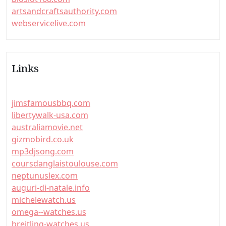
artsandcraftsauthority.com
webservicelive.com
Links
jimsfamousbbq.com
libertywalk-usa.com
australiamovie.net
gizmobird.co.uk
mp3djsong.com
coursdanglaistoulouse.com
neptunuslex.com
auguri-di-natale.info
michelewatch.us
omega--watches.us
breitling-watches.us