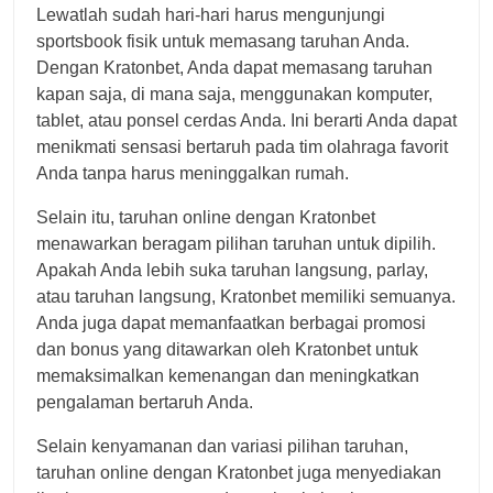
Lewatlah sudah hari-hari harus mengunjungi
sportsbook fisik untuk memasang taruhan Anda.
Dengan Kratonbet, Anda dapat memasang taruhan
kapan saja, di mana saja, menggunakan komputer,
tablet, atau ponsel cerdas Anda. Ini berarti Anda dapat
menikmati sensasi bertaruh pada tim olahraga favorit
Anda tanpa harus meninggalkan rumah.
Selain itu, taruhan online dengan Kratonbet
menawarkan beragam pilihan taruhan untuk dipilih.
Apakah Anda lebih suka taruhan langsung, parlay,
atau taruhan langsung, Kratonbet memiliki semuanya.
Anda juga dapat memanfaatkan berbagai promosi
dan bonus yang ditawarkan oleh Kratonbet untuk
memaksimalkan kemenangan dan meningkatkan
pengalaman bertaruh Anda.
Selain kenyamanan dan variasi pilihan taruhan,
taruhan online dengan Kratonbet juga menyediakan