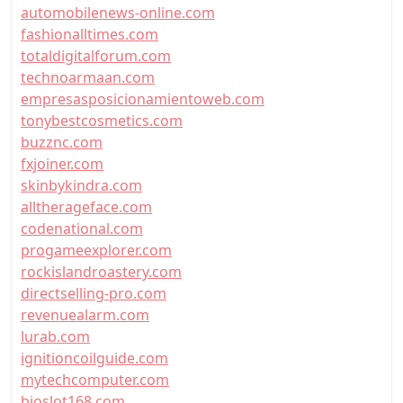
automobilenews-online.com
fashionalltimes.com
totaldigitalforum.com
technoarmaan.com
empresasposicionamientoweb.com
tonybestcosmetics.com
buzznc.com
fxjoiner.com
skinbykindra.com
alltherageface.com
codenational.com
progameexplorer.com
rockislandroastery.com
directselling-pro.com
revenuealarm.com
lurab.com
ignitioncoilguide.com
mytechcomputer.com
bioslot168.com