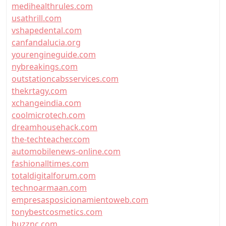
medihealthrules.com
usathrill.com
vshapedental.com
canfandalucia.org
yourengineguide.com
nybreakings.com
outstationcabsservices.com
thekrtagy.com
xchangeindia.com
coolmicrotech.com
dreamhousehack.com
the-techteacher.com
automobilenews-online.com
fashionalltimes.com
totaldigitalforum.com
technoarmaan.com
empresasposicionamientoweb.com
tonybestcosmetics.com
buzznc.com