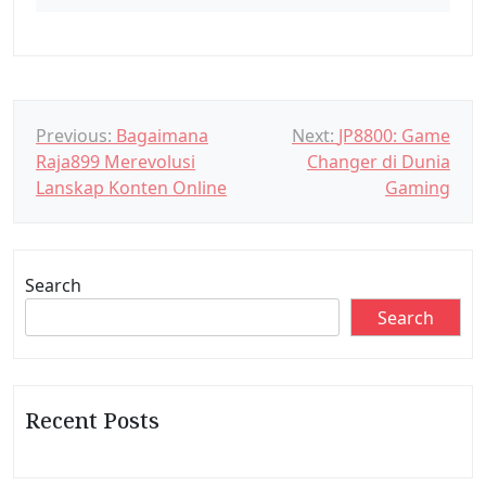
P
Previous:
Bagaimana
Next:
JP8800: Game
Raja899 Merevolusi
Changer di Dunia
o
Lanskap Konten Online
Gaming
s
t
n
Search
a
Search
v
i
g
Recent Posts
a
t