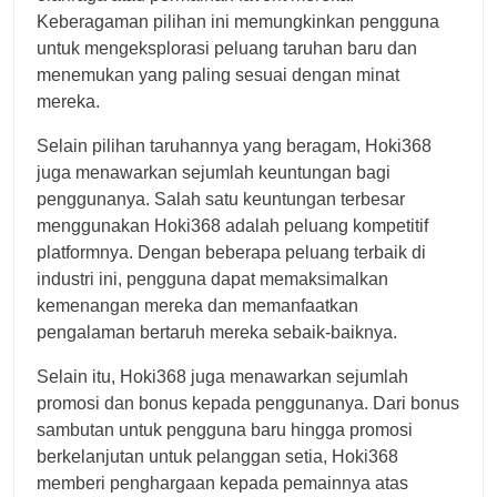
Keberagaman pilihan ini memungkinkan pengguna
untuk mengeksplorasi peluang taruhan baru dan
menemukan yang paling sesuai dengan minat
mereka.
Selain pilihan taruhannya yang beragam, Hoki368
juga menawarkan sejumlah keuntungan bagi
penggunanya. Salah satu keuntungan terbesar
menggunakan Hoki368 adalah peluang kompetitif
platformnya. Dengan beberapa peluang terbaik di
industri ini, pengguna dapat memaksimalkan
kemenangan mereka dan memanfaatkan
pengalaman bertaruh mereka sebaik-baiknya.
Selain itu, Hoki368 juga menawarkan sejumlah
promosi dan bonus kepada penggunanya. Dari bonus
sambutan untuk pengguna baru hingga promosi
berkelanjutan untuk pelanggan setia, Hoki368
memberi penghargaan kepada pemainnya atas