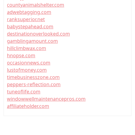
countyanimalshelter.com
adwebtagging.com
ranksuperior.net
babystepahead.com
destinationoverlooked.com
gamblingamount.com
hillclimbwax.com
hnopse.com
occasionnews.com
lustofmoney.com
timebusinesszone.com
peppers-reflection.com
tuneoflife.com
windowwellmaintenancepros.com
affiliateholder.com