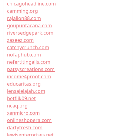
chicagoheadline.com
camming.org
rajalion88.com
goupuntacana.com
riversedgepark.com
zaseez.com
catchycrunch.com
nofaphub.com
nefertitingalls.com
patsyscreations.com
income4proof.com
educaritas.org
lensajelajah.com
betflik09.net
ncaq.org
xenmicro.com
onlineshopera.com
dartyfresh.com
lewisenterprises.net