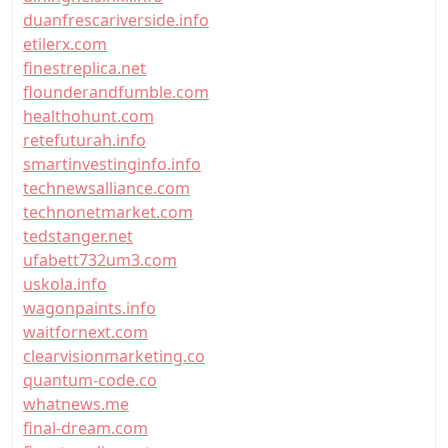
duanfrescariverside.info
etilerx.com
finestreplica.net
flounderandfumble.com
healthohunt.com
retefuturah.info
smartinvestinginfo.info
technewsalliance.com
technonetmarket.com
tedstanger.net
ufabett732um3.com
uskola.info
wagonpaints.info
waitfornext.com
clearvisionmarketing.co
quantum-code.co
whatnews.me
final-dream.com