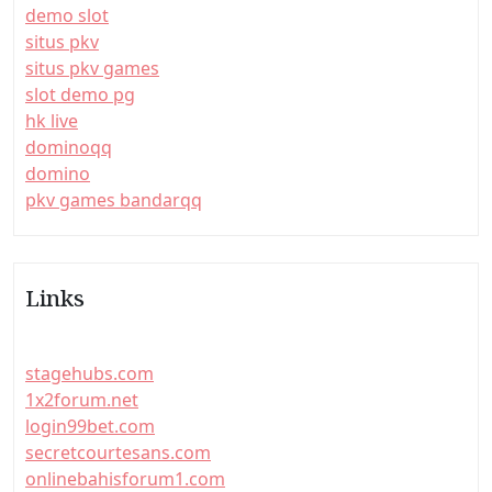
demo slot
situs pkv
situs pkv games
slot demo pg
hk live
dominoqq
domino
pkv games bandarqq
Links
stagehubs.com
1x2forum.net
login99bet.com
secretcourtesans.com
onlinebahisforum1.com