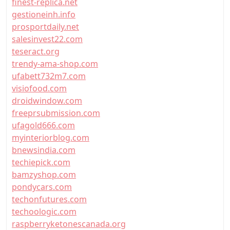
finest-replica.net
gestioneinh.info
prosportdaily.net
salesinvest22.com
teseract.org
trendy-ama-shop.com
ufabett732m7.com
visiofood.com
droidwindow.com
freeprsubmission.com
ufagold666.com
myinteriorblog.com
bnewsindia.com
techiepick.com
bamzyshop.com
pondycars.com
techonfutures.com
techoologic.com
raspberryketonescanada.org