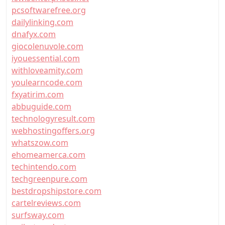
pcsoftwarefree.org
dailylinking.com
dnafyx.com
giocolenuvole.com
iyouessential.com
withloveamity.com
youlearncode.com
fxyatirim.com
abbuguide.com
technologyresult.com
webhostingoffers.org
whatszow.com
ehomeamerca.com
techintendo.com
techgreenpure.com
bestdropshipstore.com
cartelreviews.com
surfsway.com