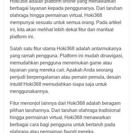
Hoki368 adalah platform online yang menawarkan
berbagai layanan kepada penggunanya. Dari taruhan
olahraga hingga permainan virtual, Hoki368
mempunyai sesuatu untuk semua orang. Pada artikel
ini, kita akan melihat lebih dekat fitur dan manfaat
platform ini.
Salah satu fitur utama Hoki368 adalah antarmukanya
yang ramah pengguna. Platform ini mudah dinavigasi,
memudahkan pengguna menemukan game atau
layanan yang mereka cari. Apakah Anda seorang
penjudi berpengalaman atau pemain pemula, desain
intuitif Hoki368 memudahkan siapa saja untuk
menggunakannya.
Fitur menonjol lainnya dari Hoki368 adalah beragam
pilihan taruhannya. Dari taruhan olahraga tradisional
hingga permainan virtual, Hoki368 menawarkan
berbagai cara bagi pengguna untuk bertaruh pada
olahraga atau permainan favorit mereka.