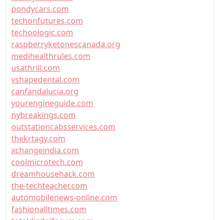
pondycars.com
techonfutures.com
techoologic.com
raspberryketonescanada.org
medihealthrules.com
usathrill.com
vshapedental.com
canfandalucia.org
yourengineguide.com
nybreakings.com
outstationcabsservices.com
thekrtagy.com
xchangeindia.com
coolmicrotech.com
dreamhousehack.com
the-techteacher.com
automobilenews-online.com
fashionalltimes.com