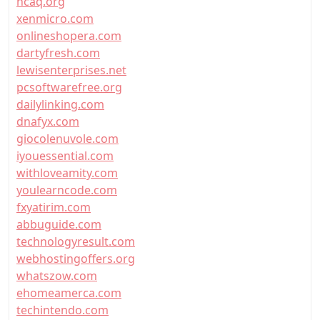
ncaq.org
xenmicro.com
onlineshopera.com
dartyfresh.com
lewisenterprises.net
pcsoftwarefree.org
dailylinking.com
dnafyx.com
giocolenuvole.com
iyouessential.com
withloveamity.com
youlearncode.com
fxyatirim.com
abbuguide.com
technologyresult.com
webhostingoffers.org
whatszow.com
ehomeamerca.com
techintendo.com