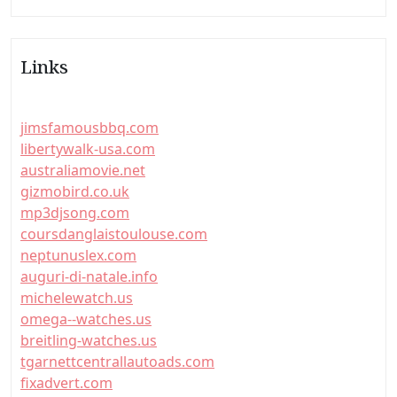
Links
jimsfamousbbq.com
libertywalk-usa.com
australiamovie.net
gizmobird.co.uk
mp3djsong.com
coursdanglaistoulouse.com
neptunuslex.com
auguri-di-natale.info
michelewatch.us
omega--watches.us
breitling-watches.us
tgarnettcentrallautoads.com
fixadvert.com