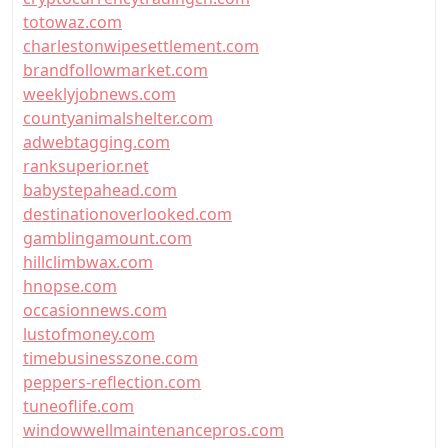
totowaz.com
charlestonwipesettlement.com
brandfollowmarket.com
weeklyjobnews.com
countyanimalshelter.com
adwebtagging.com
ranksuperior.net
babystepahead.com
destinationoverlooked.com
gamblingamount.com
hillclimbwax.com
hnopse.com
occasionnews.com
lustofmoney.com
timebusinesszone.com
peppers-reflection.com
tuneoflife.com
windowwellmaintenancepros.com