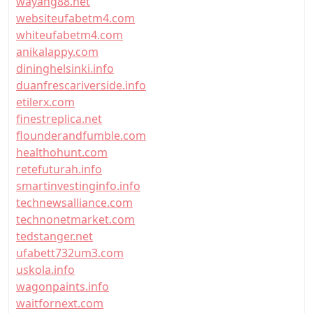
wayang88.net
websiteufabetm4.com
whiteufabetm4.com
anikalappy.com
dininghelsinki.info
duanfrescariverside.info
etilerx.com
finestreplica.net
flounderandfumble.com
healthohunt.com
retefuturah.info
smartinvestinginfo.info
technewsalliance.com
technonetmarket.com
tedstanger.net
ufabett732um3.com
uskola.info
wagonpaints.info
waitfornext.com