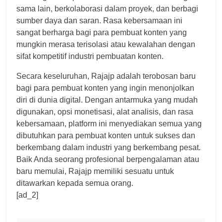
sama lain, berkolaborasi dalam proyek, dan berbagi
sumber daya dan saran. Rasa kebersamaan ini
sangat berharga bagi para pembuat konten yang
mungkin merasa terisolasi atau kewalahan dengan
sifat kompetitif industri pembuatan konten.
Secara keseluruhan, Rajajp adalah terobosan baru
bagi para pembuat konten yang ingin menonjolkan
diri di dunia digital. Dengan antarmuka yang mudah
digunakan, opsi monetisasi, alat analisis, dan rasa
kebersamaan, platform ini menyediakan semua yang
dibutuhkan para pembuat konten untuk sukses dan
berkembang dalam industri yang berkembang pesat.
Baik Anda seorang profesional berpengalaman atau
baru memulai, Rajajp memiliki sesuatu untuk
ditawarkan kepada semua orang.
[ad_2]