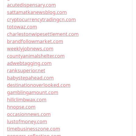
acutedispensary.com
sattamatkanewsblog.com
cryptocurrencytradingcn.com
totowaz.com
charlestonwipesettlement.com
brandfollowmarket.com
weeklyjobnews.com
countyanimalshelter.com
adwebtagging.com
ranksuperior.net
babystepahead.com
destinationoverlooked.com
gamblingamount.com
hillclimbwax.com
hnopse.com
occasionnews.com
lustofmoney.com
timebusinesszone.com