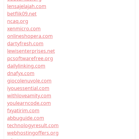
lensajelajah.com
betflik09.net
ncaq.org
xenmicro.com
onlineshopera.com
dartyfresh.com
lewisenterprises.net
pcsoftwarefree.org
dailylinking.com
dnafyx.com
giocolenuvole.com
iyouessential.com
withloveamity.com
youlearncode.com
fxyatirim.com
abbuguide.com
technologyresult.com
webhostingoffers.org