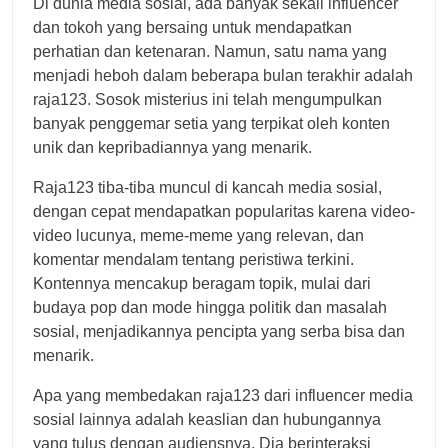
Di dunia media sosial, ada banyak sekali influencer
dan tokoh yang bersaing untuk mendapatkan
perhatian dan ketenaran. Namun, satu nama yang
menjadi heboh dalam beberapa bulan terakhir adalah
raja123. Sosok misterius ini telah mengumpulkan
banyak penggemar setia yang terpikat oleh konten
unik dan kepribadiannya yang menarik.
Raja123 tiba-tiba muncul di kancah media sosial,
dengan cepat mendapatkan popularitas karena video-
video lucunya, meme-meme yang relevan, dan
komentar mendalam tentang peristiwa terkini.
Kontennya mencakup beragam topik, mulai dari
budaya pop dan mode hingga politik dan masalah
sosial, menjadikannya pencipta yang serba bisa dan
menarik.
Apa yang membedakan raja123 dari influencer media
sosial lainnya adalah keaslian dan hubungannya
yang tulus dengan audiensnya. Dia berinteraksi