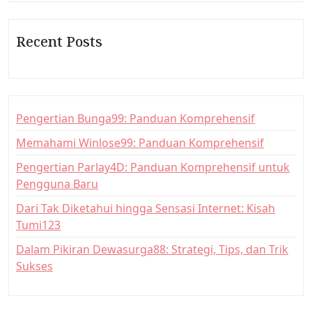
g
a
Recent Posts
t
i
o
n
Pengertian Bunga99: Panduan Komprehensif
Memahami Winlose99: Panduan Komprehensif
Pengertian Parlay4D: Panduan Komprehensif untuk
Pengguna Baru
Dari Tak Diketahui hingga Sensasi Internet: Kisah
Tumi123
Dalam Pikiran Dewasurga88: Strategi, Tips, dan Trik
Sukses