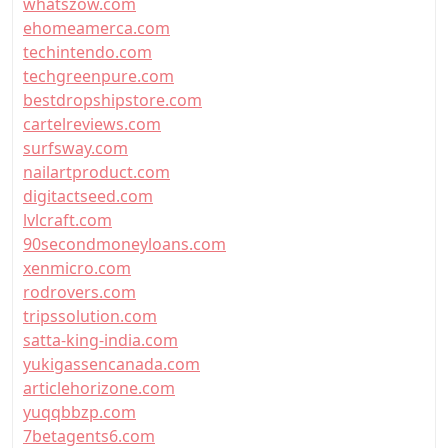
whatszow.com
ehomeamerca.com
techintendo.com
techgreenpure.com
bestdropshipstore.com
cartelreviews.com
surfsway.com
nailartproduct.com
digitactseed.com
lvlcraft.com
90secondmoneyloans.com
xenmicro.com
rodrovers.com
tripssolution.com
satta-king-india.com
yukigassencanada.com
articlehorizone.com
yuqqbbzp.com
7betagents6.com