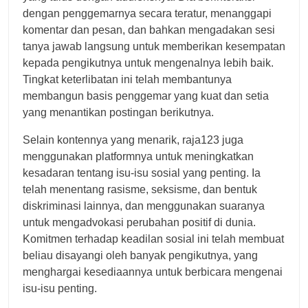
dengan penggemarnya secara teratur, menanggapi
komentar dan pesan, dan bahkan mengadakan sesi
tanya jawab langsung untuk memberikan kesempatan
kepada pengikutnya untuk mengenalnya lebih baik.
Tingkat keterlibatan ini telah membantunya
membangun basis penggemar yang kuat dan setia
yang menantikan postingan berikutnya.
Selain kontennya yang menarik, raja123 juga
menggunakan platformnya untuk meningkatkan
kesadaran tentang isu-isu sosial yang penting. Ia
telah menentang rasisme, seksisme, dan bentuk
diskriminasi lainnya, dan menggunakan suaranya
untuk mengadvokasi perubahan positif di dunia.
Komitmen terhadap keadilan sosial ini telah membuat
beliau disayangi oleh banyak pengikutnya, yang
menghargai kesediaannya untuk berbicara mengenai
isu-isu penting.