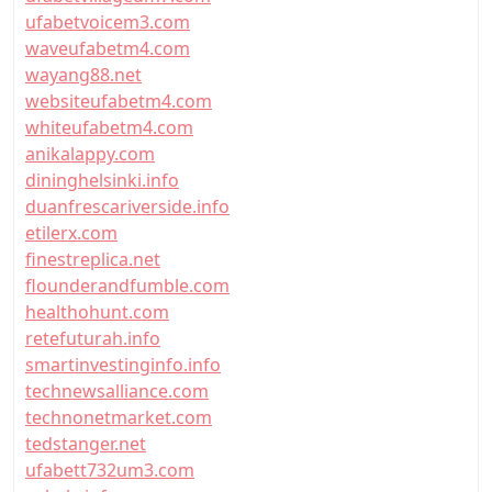
ufabetvoicem3.com
waveufabetm4.com
wayang88.net
websiteufabetm4.com
whiteufabetm4.com
anikalappy.com
dininghelsinki.info
duanfrescariverside.info
etilerx.com
finestreplica.net
flounderandfumble.com
healthohunt.com
retefuturah.info
smartinvestinginfo.info
technewsalliance.com
technonetmarket.com
tedstanger.net
ufabett732um3.com