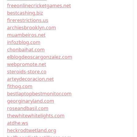
freeonlinecricketgames.net
bestcashing.biz
firerestrictions.us
archiesbrooklyn.com
muambeiros.net
infozblog.com
chonbaihat.com
elblogdeoscargonzalez.com
webpromote.net
steroids-store.co
arteydecoracion.net
fithog.com
bestlaptopbestmonitor.com
georginaryland.com
roseandbasil.com
thewhitewhitelights.com
atdhe.ws
heckrodtwetland.org