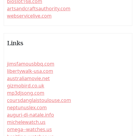
bioslot168.com
artsandcraftsauthority.com
webservicelive.com
Links
jimsfamousbbq.com
libertywalk-usa.com
australiamovie.net
gizmobird.co.uk
mp3djsong.com
coursdanglaistoulouse.com
neptunuslex.com
auguri-di-natale.info
michelewatch.us
omega--watches.us