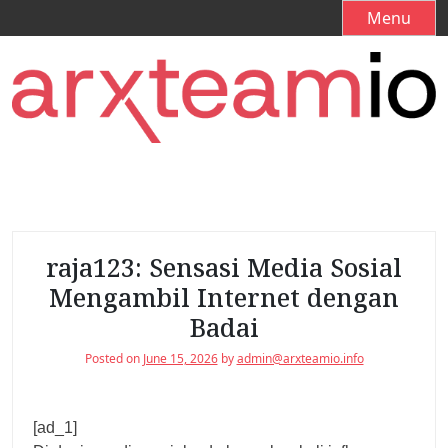
S
Menu
k
i
p
t
o
c
o
n
t
e
raja123: Sensasi Media Sosial
n
Mengambil Internet dengan
t
Badai
Posted on
June 15, 2026
by
admin@arxteamio.info
[ad_1]