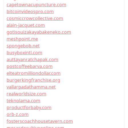
capetownacupuncture.com
bitcoinvideospro.com
cosmiccrowcollective.com
alain-jacquet.com
gotisouizakayabakeneko.com
meshpoint.me
spongebob.net
busyboxintl.com
auttayanratchapak.com
postcoffeebarva.com
elteatromilliondollar.com
burgerkingfranchise.org
vallarpadathamma.net
realworldsize.com
teknolama.com
productforbaby.com
orb-z.com
fosterscoachhousetavern.com