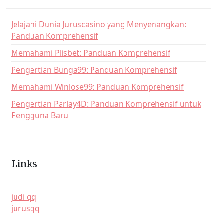
o
n
Jelajahi Dunia Juruscasino yang Menyenangkan:
Panduan Komprehensif
Memahami Plisbet: Panduan Komprehensif
Pengertian Bunga99: Panduan Komprehensif
Memahami Winlose99: Panduan Komprehensif
Pengertian Parlay4D: Panduan Komprehensif untuk
Pengguna Baru
Links
judi qq
jurusqq