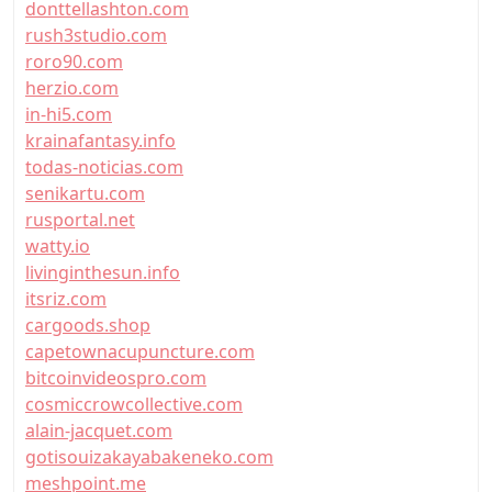
donttellashton.com
rush3studio.com
roro90.com
herzio.com
in-hi5.com
krainafantasy.info
todas-noticias.com
senikartu.com
rusportal.net
watty.io
livinginthesun.info
itsriz.com
cargoods.shop
capetownacupuncture.com
bitcoinvideospro.com
cosmiccrowcollective.com
alain-jacquet.com
gotisouizakayabakeneko.com
meshpoint.me