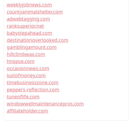
weeklyjobnews.com
countyanimalshelter.com
adwebtagging.com
ranksuperior.net
babystepahead.com
destinationoverlooked.com
gamblingamount.com
hillclimbwax.com
hnopse.com
occasionnews.com
lustofmoney.com
timebusinesszone.com
peppers-reflection.com
tuneoflife.com
windowwellmaintenancepros.com
affiliateholder.com