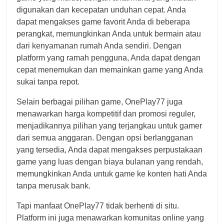
digunakan dan kecepatan unduhan cepat. Anda
dapat mengakses game favorit Anda di beberapa
perangkat, memungkinkan Anda untuk bermain atau
dari kenyamanan rumah Anda sendiri. Dengan
platform yang ramah pengguna, Anda dapat dengan
cepat menemukan dan memainkan game yang Anda
sukai tanpa repot.
Selain berbagai pilihan game, OnePlay77 juga
menawarkan harga kompetitif dan promosi reguler,
menjadikannya pilihan yang terjangkau untuk gamer
dari semua anggaran. Dengan opsi berlangganan
yang tersedia, Anda dapat mengakses perpustakaan
game yang luas dengan biaya bulanan yang rendah,
memungkinkan Anda untuk game ke konten hati Anda
tanpa merusak bank.
Tapi manfaat OnePlay77 tidak berhenti di situ.
Platform ini juga menawarkan komunitas online yang