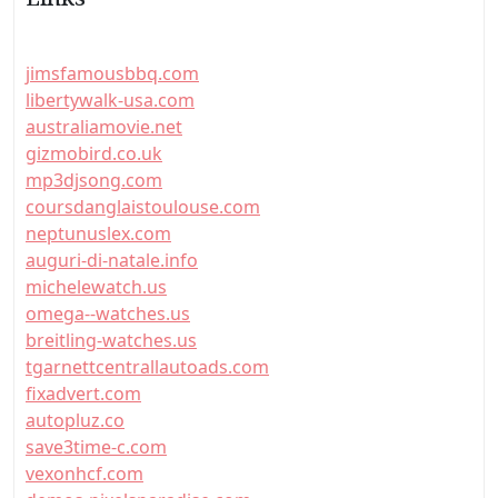
jimsfamousbbq.com
libertywalk-usa.com
australiamovie.net
gizmobird.co.uk
mp3djsong.com
coursdanglaistoulouse.com
neptunuslex.com
auguri-di-natale.info
michelewatch.us
omega--watches.us
breitling-watches.us
tgarnettcentrallautoads.com
fixadvert.com
autopluz.co
save3time-c.com
vexonhcf.com