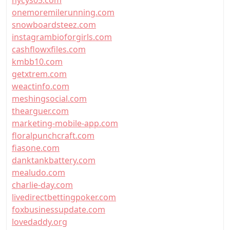
hycys05.com
onemoremilerunning.com
snowboardsteez.com
instagrambioforgirls.com
cashflowxfiles.com
kmbb10.com
getxtrem.com
weactinfo.com
meshingsocial.com
thearguer.com
marketing-mobile-app.com
floralpunchcraft.com
fiasone.com
danktankbattery.com
mealudo.com
charlie-day.com
livedirectbettingpoker.com
foxbusinessupdate.com
lovedaddy.org