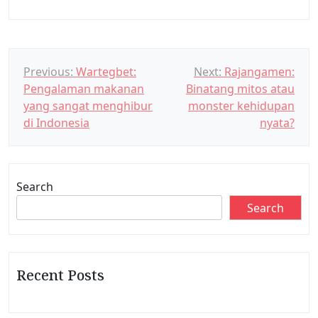
P
Previous:
Wartegbet:
Next:
Rajangamen:
Pengalaman makanan
Binatang mitos atau
o
yang sangat menghibur
monster kehidupan
s
di Indonesia
nyata?
t
n
a
Search
v
Search
i
g
a
Recent Posts
t
i