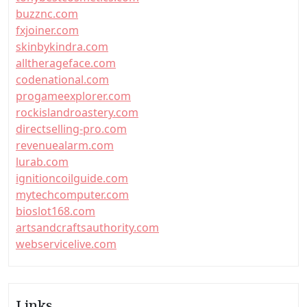
buzznc.com
fxjoiner.com
skinbykindra.com
alltherageface.com
codenational.com
progameexplorer.com
rockislandroastery.com
directselling-pro.com
revenuealarm.com
lurab.com
ignitioncoilguide.com
mytechcomputer.com
bioslot168.com
artsandcraftsauthority.com
webservicelive.com
Links