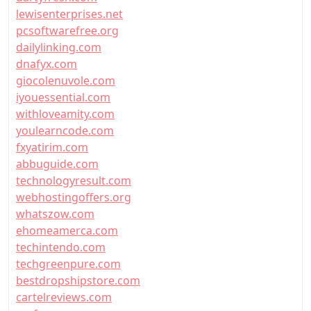
lewisenterprises.net
pcsoftwarefree.org
dailylinking.com
dnafyx.com
giocolenuvole.com
iyouessential.com
withloveamity.com
youlearncode.com
fxyatirim.com
abbuguide.com
technologyresult.com
webhostingoffers.org
whatszow.com
ehomeamerca.com
techintendo.com
techgreenpure.com
bestdropshipstore.com
cartelreviews.com