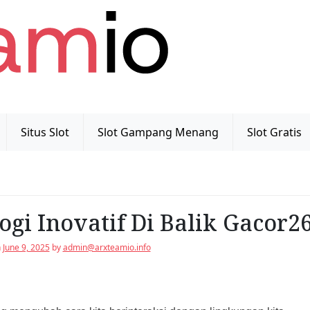
Situs Slot
Slot Gampang Menang
Slot Gratis
ogi Inovatif Di Balik Gacor2
n
June 9, 2025
by
admin@arxteamio.info