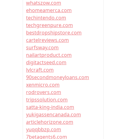
whatszow.com
ehomeamerca.com
techintendo.com
techgreenpure.com
bestdropshipstore.com
cartelreviews.com
surfsway.com
nailartproduct.com
digitactseed.com
lvlcraft.com
90secondmoneyloans.com
xenmicro.com
rodrovers.com
tripssolution.com
satta-king-india.com
yukigassencanada.com
articlehorizone.com
yuqqbbzp.com
7betagents6.com