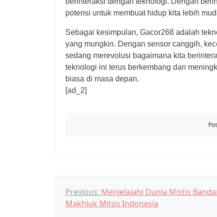
berinteraksi dengan teknologi. Dengan berin
potensi untuk membuat hidup kita lebih mu
Sebagai kesimpulan, Gacor268 adalah tek
yang mungkin. Dengan sensor canggih, kec
sedang merevolusi bagaimana kita berinterak
teknologi ini terus berkembang dan meningka
biasa di masa depan.
[ad_2]
Pos
P
Previous:
Menjelajahi Dunia Mistis Banda
Makhluk Mitos Indonesia
o