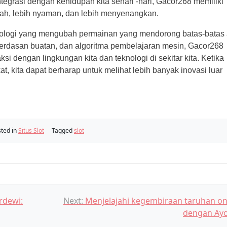
tegrasi dengan kehidupan kita sehari -hari, Gacor268 memiliki
dah, lebih nyaman, dan lebih menyenangkan.
nologi yang mengubah permainan yang mendorong batas-batas
erdasan buatan, dan algoritma pembelajaran mesin, Gacor268
si dengan lingkungan kita dan teknologi di sekitar kita. Ketika
t, kita dapat berharap untuk melihat lebih banyak inovasi luar
ted in
Situs Slot
Tagged
slot
rdewi:
Next:
Menjelajahi kegembiraan taruhan on
dengan Ay