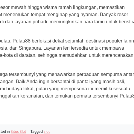
i resor mewah hingga wisma ramah lingkungan, memastikan
at menemukan tempat menginap yang nyaman. Banyak resor
di dan layanan pribadi, memungkinkan para tamu untuk beristir
ulau, Pulau88 berlokasi dekat sejumlah destinasi populer lain
esia, dan Singapura. Layanan feri tersedia untuk membawa
ota-kota di daratan, sehingga memudahkan untuk merencanakan
urga tersembunyi yang menawarkan perpaduan sempurna anta
ngan. Baik Anda ingin bersantai di pantai yang masih asli,
ami budaya lokal, pulau yang mempesona ini memiliki sesuatu
tinggalkan keramaian, dan temukan permata tersembunyi Pulau
ted in
Situs Slot
Tagged
slot