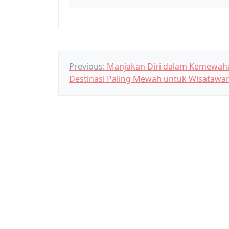
P
Previous:
Manjakan Diri dalam Kemewaha
Destinasi Paling Mewah untuk Wisatawan 
o
s
t
n
a
v
i
g