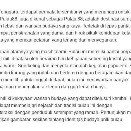
ia Tenggara, terdapat permata tersembunyi yang menunggu untuk
ulau88, juga dikenal sebagai Pulau 88, adalah destinasi surg
 lebat, dan warisan budaya yang kaya. Terletak di lepas pantai
mpat peristirahatan yang damai dari hiruk pikuk kehidupan kota
a yang mencari pelarian yang tenang dan menyegarkan.
ahan alamnya yang masih alami. Pulau ini memiliki pantai berp
il, dibatasi oleh perairan biru kehijauan sebening kristal yan
-warni. Snorkeling dan menyelam adalah kegiatan populer di s
umbu karang yang indah dan bertemu dengan beragam ikan da
h memilih untuk tinggal di darat, pulau ini menawarkan banyak
bat dan menemukan air terjun dan gua tersembunyi.
iliki kekayaan warisan budaya yang dapat ditelusuri kembali 
apat mempelajari sejarah dan tradisi pulau ini dengan
teraksi dengan penduduk setempat yang ramah. Pertunjukan m
rikan gambaran sekilas tentang identitas budaya unik pulau