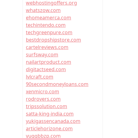
webhostingoffers.org
whatszow.com
ehomeamerca.com
techintendo.com
techgreenpure.com
bestdropshipstore.com
cartelreviews.com
surfsway.com
nailartproduct.com
digitactseed.com
lvlcraft.com
90secondmoneyloans.com
xenmicro.com
rodrovers.com
tripssolution.com
satta-king-india.com
yukigassencanada.com
articlehorizone.com
yuqqbbzp.com