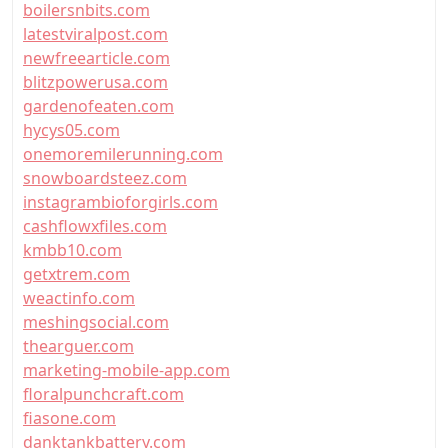
boilersnbits.com
latestviralpost.com
newfreearticle.com
blitzpowerusa.com
gardenofeaten.com
hycys05.com
onemoremilerunning.com
snowboardsteez.com
instagrambioforgirls.com
cashflowxfiles.com
kmbb10.com
getxtrem.com
weactinfo.com
meshingsocial.com
thearguer.com
marketing-mobile-app.com
floralpunchcraft.com
fiasone.com
danktankbattery.com