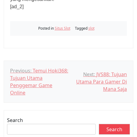
[ad_2]
Posted in
Situs Slot
Tagged
slot
P
Previous:
Temui Hoki368:
Next:
JVS88: Tujuan
Tujuan Utama
o
Utama Para Gamer Di
Penggemar Game
s
Mana Saja
Online
t
n
a
Search
v
Search
i