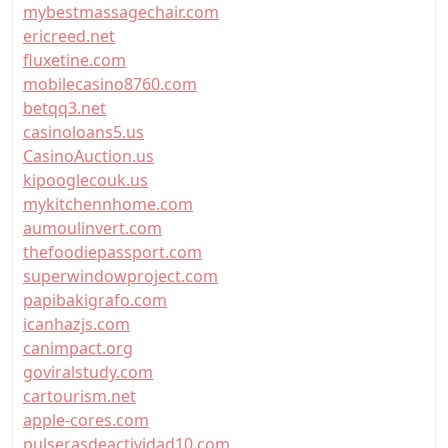
mybestmassagechair.com
ericreed.net
fluxetine.com
mobilecasino8760.com
betqq3.net
casinoloans5.us
CasinoAuction.us
kipooglecouk.us
mykitchennhome.com
aumoulinvert.com
thefoodiepassport.com
superwindowproject.com
papibakigrafo.com
icanhazjs.com
canimpact.org
goviralstudy.com
cartourism.net
apple-cores.com
pulserasdeactividad10.com