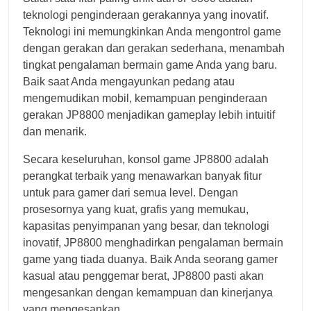
teknologi penginderaan gerakannya yang inovatif.
Teknologi ini memungkinkan Anda mengontrol game
dengan gerakan dan gerakan sederhana, menambah
tingkat pengalaman bermain game Anda yang baru.
Baik saat Anda mengayunkan pedang atau
mengemudikan mobil, kemampuan penginderaan
gerakan JP8800 menjadikan gameplay lebih intuitif
dan menarik.
Secara keseluruhan, konsol game JP8800 adalah
perangkat terbaik yang menawarkan banyak fitur
untuk para gamer dari semua level. Dengan
prosesornya yang kuat, grafis yang memukau,
kapasitas penyimpanan yang besar, dan teknologi
inovatif, JP8800 menghadirkan pengalaman bermain
game yang tiada duanya. Baik Anda seorang gamer
kasual atau penggemar berat, JP8800 pasti akan
mengesankan dengan kemampuan dan kinerjanya
yang mengesankan.