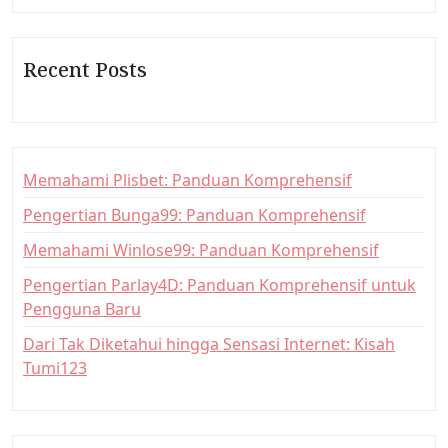
g
a
Recent Posts
t
i
o
n
Memahami Plisbet: Panduan Komprehensif
Pengertian Bunga99: Panduan Komprehensif
Memahami Winlose99: Panduan Komprehensif
Pengertian Parlay4D: Panduan Komprehensif untuk
Pengguna Baru
Dari Tak Diketahui hingga Sensasi Internet: Kisah
Tumi123