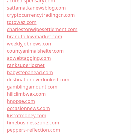
acutedispensary.com
sattamatkanewsblog.com
cryptocurrencytradingcn.com
totowaz.com
charlestonwipesettlement.com
brandfollowmarket.com
weeklyjobnews.com
countyanimalshelter.com
adwebtagging.com
ranksuperior.net
babystepahead.com
destinationoverlooked.com
gamblingamount.com
hillclimbwax.com
hnopse.com
occasionnews.com
lustofmoney.com
timebusinesszone.com
peppers-reflection.com