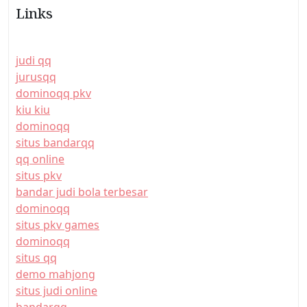
Links
judi qq
jurusqq
dominoqq pkv
kiu kiu
dominoqq
situs bandarqq
qq online
situs pkv
bandar judi bola terbesar
dominoqq
situs pkv games
dominoqq
situs qq
demo mahjong
situs judi online