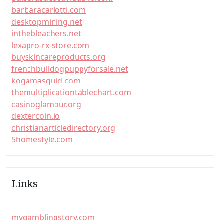
barbaracarlotti.com
desktopmining.net
inthebleachers.net
lexapro-rx-store.com
buyskincareproducts.org
frenchbulldogpuppyforsale.net
kogamasquid.com
themultiplicationtablechart.com
casinoglamour.org
dextercoin.io
christianarticledirectory.org
5homestyle.com
Links
mygamblingstory.com