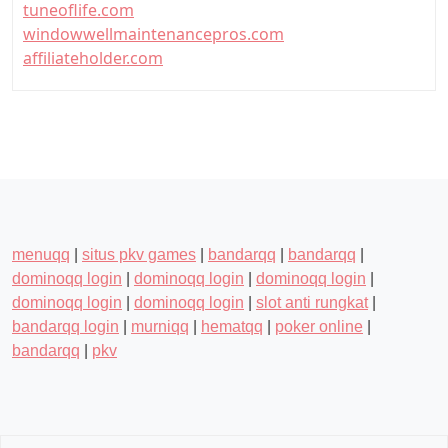
tuneoflife.com
windowwellmaintenancepros.com
affiliateholder.com
menuqq
|
situs pkv games
|
bandarqq
|
bandarqq
|
dominoqq login
|
dominoqq login
|
dominoqq login
|
dominoqq login
|
dominoqq login
|
slot anti rungkat
|
bandarqq login
|
murniqq
|
hematqq
|
poker online
|
bandarqq
|
pkv