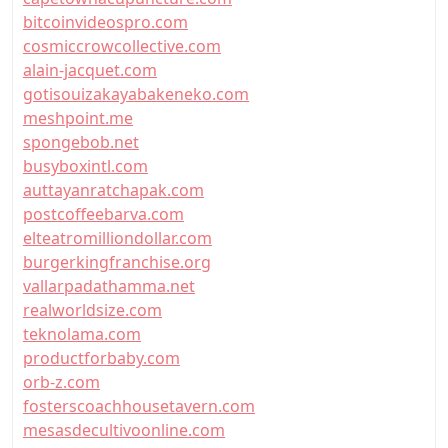
bitcoinvideospro.com
cosmiccrowcollective.com
alain-jacquet.com
gotisouizakayabakeneko.com
meshpoint.me
spongebob.net
busyboxintl.com
auttayanratchapak.com
postcoffeebarva.com
elteatromilliondollar.com
burgerkingfranchise.org
vallarpadathamma.net
realworldsize.com
teknolama.com
productforbaby.com
orb-z.com
fosterscoachhousetavern.com
mesasdecultivoonline.com