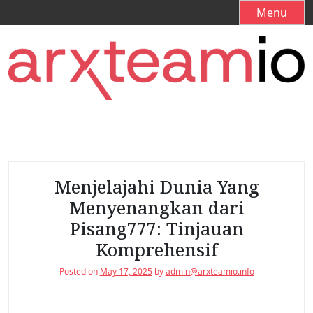
S
Menu
k
i
p
t
o
c
o
n
t
e
Menjelajahi Dunia Yang
n
Menyenangkan dari
t
Pisang777: Tinjauan
Komprehensif
Posted on
May 17, 2025
by
admin@arxteamio.info