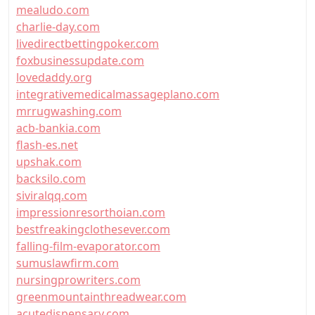
mealudo.com
charlie-day.com
livedirectbettingpoker.com
foxbusinessupdate.com
lovedaddy.org
integrativemedicalmassageplano.com
mrrugwashing.com
acb-bankia.com
flash-es.net
upshak.com
backsilo.com
siviralqq.com
impressionresorthoian.com
bestfreakingclothesever.com
falling-film-evaporator.com
sumuslawfirm.com
nursingprowriters.com
greenmountainthreadwear.com
acutedispensary.com