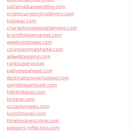
sattamatkanewsblog.com
cryptocurrencytradingcn.com
totowaz.com
charlestonwipesettlement.com
brandfollowmarket.com
weeklyjobnews.com
countyanimalshelter.com
adwebtagging.com
ranksuperior.net
babystepahead.com
destinationoverlooked.com
gamblingamount.com
hillclimbwax.com
hnopse.com
occasionnews.com
lustofmoney.com
timebusinesszone.com
peppers-reflection.com