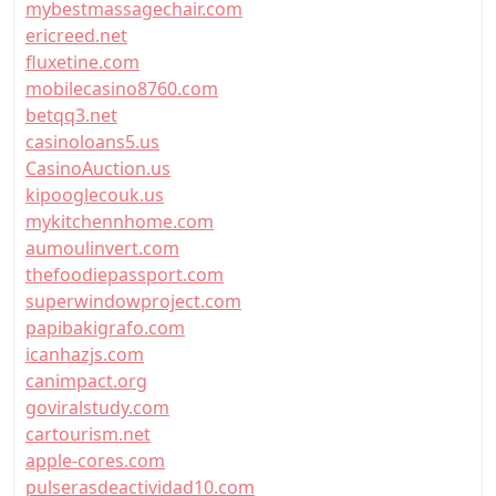
mybestmassagechair.com
ericreed.net
fluxetine.com
mobilecasino8760.com
betqq3.net
casinoloans5.us
CasinoAuction.us
kipooglecouk.us
mykitchennhome.com
aumoulinvert.com
thefoodiepassport.com
superwindowproject.com
papibakigrafo.com
icanhazjs.com
canimpact.org
goviralstudy.com
cartourism.net
apple-cores.com
pulserasdeactividad10.com