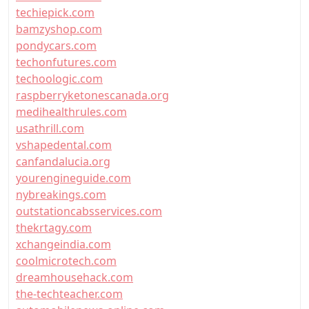
techiepick.com
bamzyshop.com
pondycars.com
techonfutures.com
techoologic.com
raspberryketonescanada.org
medihealthrules.com
usathrill.com
vshapedental.com
canfandalucia.org
yourengineguide.com
nybreakings.com
outstationcabsservices.com
thekrtagy.com
xchangeindia.com
coolmicrotech.com
dreamhousehack.com
the-techteacher.com