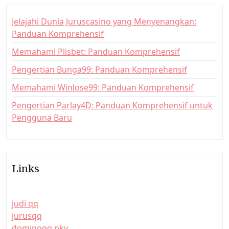
n
Jelajahi Dunia Juruscasino yang Menyenangkan:
Panduan Komprehensif
Memahami Plisbet: Panduan Komprehensif
Pengertian Bunga99: Panduan Komprehensif
Memahami Winlose99: Panduan Komprehensif
Pengertian Parlay4D: Panduan Komprehensif untuk
Pengguna Baru
Links
judi qq
jurusqq
dominoqq pkv