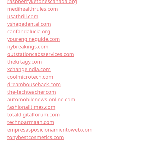
raspberryketonescanada.org
medihealthrules.com
usathrill.com
vshapedental.com
canfandalucia.org
yourengineguide.com
nybreakings.com
outstationcabsservices.com
thekrtagy.com
xchangeindia.com
coolmicrotech.com
dreamhousehack.com
the-techteacher.com
automobilenews-online.com
fashionalltimes.com
totaldigitalforum.com
technoarmaan.com
empresasposicionamientoweb.com
tonybestcosmetics.com