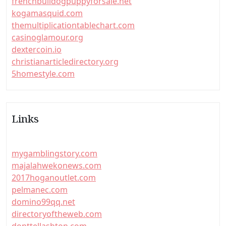
frenchbulldogpuppyforsale.net
kogamasquid.com
themultiplicationtablechart.com
casinoglamour.org
dextercoin.io
christianarticledirectory.org
5homestyle.com
Links
mygamblingstory.com
majalahwekonews.com
2017hoganoutlet.com
pelmanec.com
domino99qq.net
directoryoftheweb.com