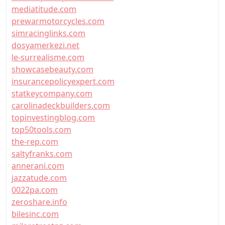
mediatitude.com
prewarmotorcycles.com
simracinglinks.com
dosyamerkezi.net
le-surrealisme.com
showcasebeauty.com
insurancepolicyexpert.com
statkeycompany.com
carolinadeckbuilders.com
topinvestingblog.com
top50tools.com
the-rep.com
saltyfranks.com
annerani.com
jazzatude.com
0022pa.com
zeroshare.info
bilesinc.com