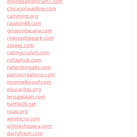
onlinebahisforum1.com
chicagoheadline.com
camming.org
rajalion88.com
goupuntacana.com
riversedgepark.com
zaseez.com
catchycrunch.com
nofaphub.com
nefertitingalls.com
patsyscreations.com
income4proof.com
educaritas.org
lensajelajah.com
betflik09.net
ncaq.org
xenmicro.com
onlineshopera.com
dartyfresh.com