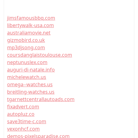
jimsfamousbbq.com
libertywalk-usa.com
australiamovie.net
gizmobird.co.uk
mp3djsong.com
coursdanglaistoulouse.com
neptunuslex.com
auguri-di-natale.info
michelewatch.us
omega--watches.us
breitling-watches.us
tgarnettcentrallautoads.com
fixadvert.com
autopluz.co
save3time-c.com
vexonhcf.com
demos-pixelsparadise.com