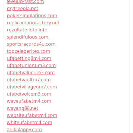
levelup-fast.com
mytreepla.net
pokersimulations.com
replicamanufactory.net
rezultate-loto.info
splendifulous.com
sportsrecords4u.com
topceleberites.com
ufabetting8m4.com
ufabetunionum3.com
ufabetvalueum3.com
ufabetvaultm7.com
ufabetvillageum7.com
ufabetvoicem3.com
waveufabetm4.com
wayang88.net
websiteufabetm4.com
whiteufabetm4.com
anikalappy.com