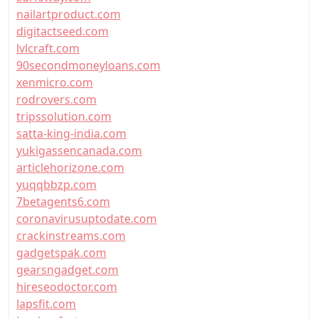
nailartproduct.com
digitactseed.com
lvlcraft.com
90secondmoneyloans.com
xenmicro.com
rodrovers.com
tripssolution.com
satta-king-india.com
yukigassencanada.com
articlehorizone.com
yuqqbbzp.com
7betagents6.com
coronavirusuptodate.com
crackinstreams.com
gadgetspak.com
gearsngadget.com
hireseodoctor.com
lapsfit.com