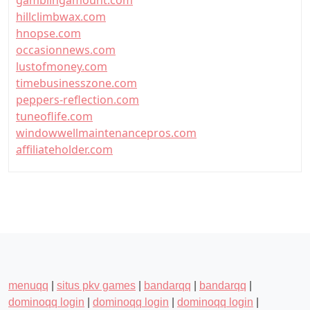
gamblingamount.com
hillclimbwax.com
hnopse.com
occasionnews.com
lustofmoney.com
timebusinesszone.com
peppers-reflection.com
tuneoflife.com
windowwellmaintenancepros.com
affiliateholder.com
menuqq
|
situs pkv games
|
bandarqq
|
bandarqq
|
dominoqq login
|
dominoqq login
|
dominoqq login
|