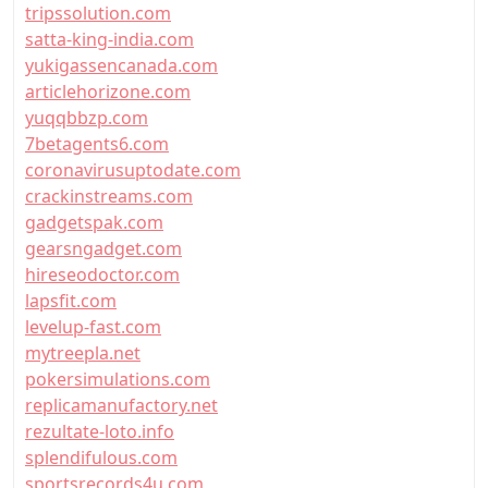
tripssolution.com
satta-king-india.com
yukigassencanada.com
articlehorizone.com
yuqqbbzp.com
7betagents6.com
coronavirusuptodate.com
crackinstreams.com
gadgetspak.com
gearsngadget.com
hireseodoctor.com
lapsfit.com
levelup-fast.com
mytreepla.net
pokersimulations.com
replicamanufactory.net
rezultate-loto.info
splendifulous.com
sportsrecords4u.com