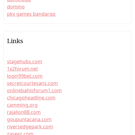
domino
pkv games bandarqq
Links
stagehubs.com
1x2forum.net
login99bet.com
secretcourtesans.com
onlinebahisforum1.com
chicagoheadline.com
camming.org
rajalion88.com
goupuntacana.com
riversedgepark.com
zaseez.com