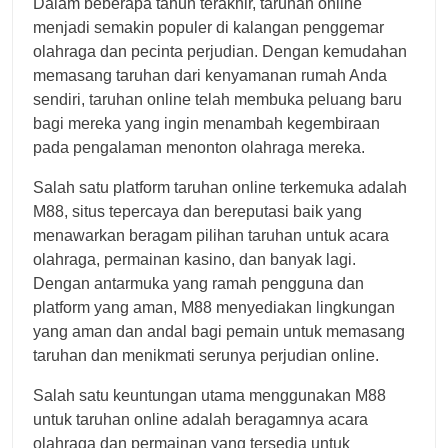
Dalam beberapa tahun terakhir, taruhan online
menjadi semakin populer di kalangan penggemar
olahraga dan pecinta perjudian. Dengan kemudahan
memasang taruhan dari kenyamanan rumah Anda
sendiri, taruhan online telah membuka peluang baru
bagi mereka yang ingin menambah kegembiraan
pada pengalaman menonton olahraga mereka.
Salah satu platform taruhan online terkemuka adalah
M88, situs tepercaya dan bereputasi baik yang
menawarkan beragam pilihan taruhan untuk acara
olahraga, permainan kasino, dan banyak lagi.
Dengan antarmuka yang ramah pengguna dan
platform yang aman, M88 menyediakan lingkungan
yang aman dan andal bagi pemain untuk memasang
taruhan dan menikmati serunya perjudian online.
Salah satu keuntungan utama menggunakan M88
untuk taruhan online adalah beragamnya acara
olahraga dan permainan yang tersedia untuk