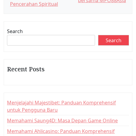
s
bersama MPO88Asia
Pencerahan Spiritual
t
n
a
Search
v
Search
i
g
a
Recent Posts
t
i
o
n
Menjelajahi Majestibet: Panduan Komprehensif
untuk Pengguna Baru
Memahami Saung4D: Masa Depan Game Online
Memahami Ahlicasino: Panduan Komprehensif