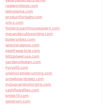
vallarpadathamma.net
realworldsize.com
teknolama.com
productforbaby.com
orb-z.com
fosterscoachhousetavern.com
mesasdecultivoonline.com
boilersnbits.com
latestviralpost.com
newfreearticle.com
blitzpowerusa.com
gardenofeaten.com
hycys05.com
onemoremilerunning.com
snowboardsteez.com
instagrambioforgirls.com
cashflowxfiles.com
kmbb10.com
getxtrem.com