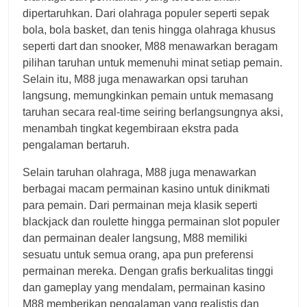
dipertaruhkan. Dari olahraga populer seperti sepak
bola, bola basket, dan tenis hingga olahraga khusus
seperti dart dan snooker, M88 menawarkan beragam
pilihan taruhan untuk memenuhi minat setiap pemain.
Selain itu, M88 juga menawarkan opsi taruhan
langsung, memungkinkan pemain untuk memasang
taruhan secara real-time seiring berlangsungnya aksi,
menambah tingkat kegembiraan ekstra pada
pengalaman bertaruh.
Selain taruhan olahraga, M88 juga menawarkan
berbagai macam permainan kasino untuk dinikmati
para pemain. Dari permainan meja klasik seperti
blackjack dan roulette hingga permainan slot populer
dan permainan dealer langsung, M88 memiliki
sesuatu untuk semua orang, apa pun preferensi
permainan mereka. Dengan grafis berkualitas tinggi
dan gameplay yang mendalam, permainan kasino
M88 memberikan pengalaman yang realistis dan