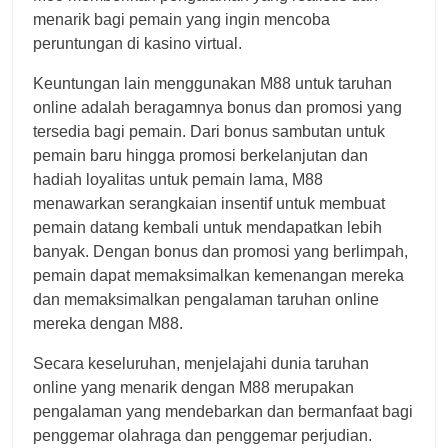
menarik bagi pemain yang ingin mencoba
peruntungan di kasino virtual.
Keuntungan lain menggunakan M88 untuk taruhan
online adalah beragamnya bonus dan promosi yang
tersedia bagi pemain. Dari bonus sambutan untuk
pemain baru hingga promosi berkelanjutan dan
hadiah loyalitas untuk pemain lama, M88
menawarkan serangkaian insentif untuk membuat
pemain datang kembali untuk mendapatkan lebih
banyak. Dengan bonus dan promosi yang berlimpah,
pemain dapat memaksimalkan kemenangan mereka
dan memaksimalkan pengalaman taruhan online
mereka dengan M88.
Secara keseluruhan, menjelajahi dunia taruhan
online yang menarik dengan M88 merupakan
pengalaman yang mendebarkan dan bermanfaat bagi
penggemar olahraga dan penggemar perjudian.