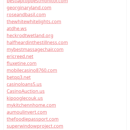
bestlaptopbestmonitor.com
georginaryland.com
roseandbasil.com
thewhitewhitelights.com
atdhe.ws
heckrodtwetland.org
halfheardinthestillness.com
mybestmassagechair.com
ericreed.net
fluxetine.com
mobilecasino8760.com
betqq3.net
casinoloans5.us
CasinoAuction.us
kipooglecouk.us
mykitchennhome.com
aumoulinvert.com
thefoodiepassport.com
superwindowproject.com