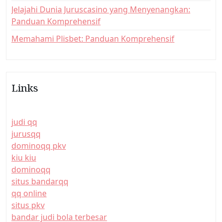
Jelajahi Dunia Juruscasino yang Menyenangkan:
Panduan Komprehensif
Memahami Plisbet: Panduan Komprehensif
Links
judi qq
jurusqq
dominoqq pkv
kiu kiu
dominoqq
situs bandarqq
qq online
situs pkv
bandar judi bola terbesar