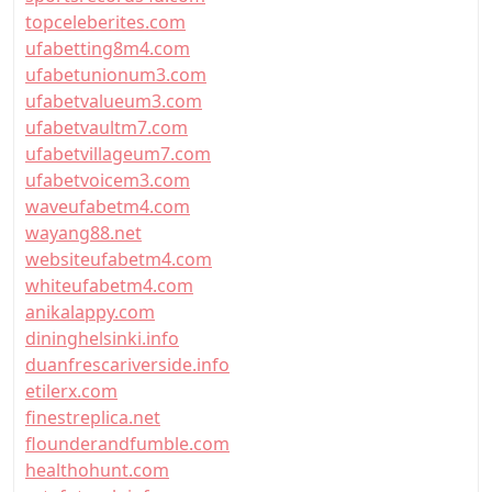
topceleberites.com
ufabetting8m4.com
ufabetunionum3.com
ufabetvalueum3.com
ufabetvaultm7.com
ufabetvillageum7.com
ufabetvoicem3.com
waveufabetm4.com
wayang88.net
websiteufabetm4.com
whiteufabetm4.com
anikalappy.com
dininghelsinki.info
duanfrescariverside.info
etilerx.com
finestreplica.net
flounderandfumble.com
healthohunt.com