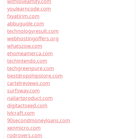
withloveamity.com
youlearncode.com
fxyatirim.com
abbuguide.com
technologyresult.com
webhostingoffers.org
whatszow.com
ehomeamerca.com
techintendo.com
techgreenpure.com
bestdropshipstore.com
cartelreviews.com
surfsway.com
nailartproduct.com
digitactseed.com
lvlcraft.com
90secondmoneyloans.com
xenmicro.com
rodrovers.com