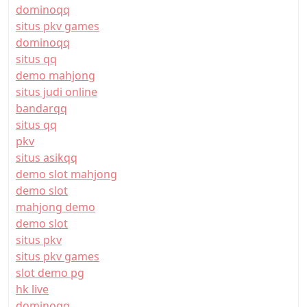
dominoqq
situs pkv games
dominoqq
situs qq
demo mahjong
situs judi online
bandarqq
situs qq
pkv
situs asikqq
demo slot mahjong
demo slot
mahjong demo
demo slot
situs pkv
situs pkv games
slot demo pg
hk live
dominoqq