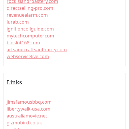
rockislandroastery.com
directselling-pro.com
revenuealarm.com
lurab.com
ignitioncoilguide.com
mytechcomputer.com
bioslot168.com
artsandcraftsauthority.com
webservicelive.com
Links
jimsfamousbbq.com
libertywalk-usa.com
australiamovie.net
gizmobird.co.uk