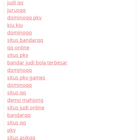
judi qq
jurusqq
dominoqq pkv
kiu kiu
dominoqq
situs bandarqq
qq online
situs pkv
bandar judi bola terbesar
dominoqq
situs pkv games
dominoqq
situs qq
demo mahjong
situs judi online
bandarqq
situs qq
pkv
situs asikqq