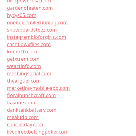
blitzpowerusa.com
gardenofeaten.com
hycys05.com
onemoremilerunning.com
snowboardsteez.com
instagrambioforgirls.com
cashflowxfiles.com
kmbb10.com
getxtrem.com
weactinfo.com
meshingsocial.com
thearguer.com
marketing-mobile-app.com
floralpunchcraft.com
fiasone.com
danktankbattery.com
mealudo.com
charlie-day.com
livedirectbettingpoker.com