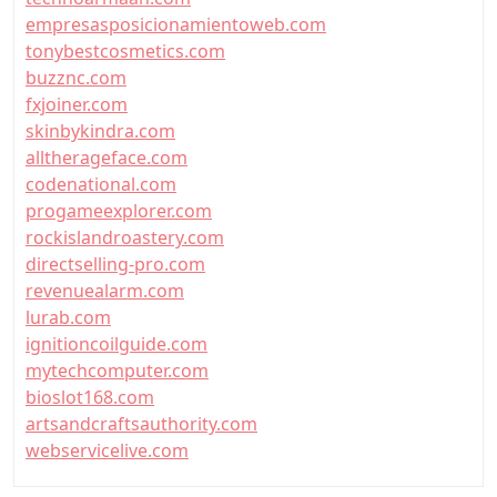
empresasposicionamientoweb.com
tonybestcosmetics.com
buzznc.com
fxjoiner.com
skinbykindra.com
alltherageface.com
codenational.com
progameexplorer.com
rockislandroastery.com
directselling-pro.com
revenuealarm.com
lurab.com
ignitioncoilguide.com
mytechcomputer.com
bioslot168.com
artsandcraftsauthority.com
webservicelive.com