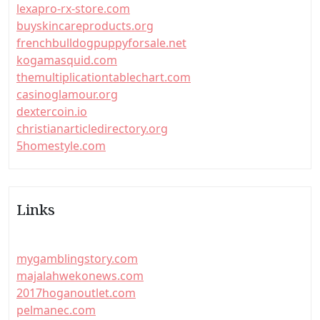
lexapro-rx-store.com
buyskincareproducts.org
frenchbulldogpuppyforsale.net
kogamasquid.com
themultiplicationtablechart.com
casinoglamour.org
dextercoin.io
christianarticledirectory.org
5homestyle.com
Links
mygamblingstory.com
majalahwekonews.com
2017hoganoutlet.com
pelmanec.com