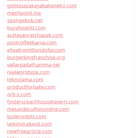
gotisouizakayabakeneko.com
meshpoint.me
spongebob.net
busyboxintl.com
auttayanratchapak.com
postcoffeebarva.com
elteatromilliondollar.com
burgerkingfranchise.org
vallarpadathamma.net
realworldsize.com
teknolama.com
productforbaby.com
orb-z.com
fosterscoachhousetavern.com
mesasdecultivoonline.com
boilersnbits.com
latestviralpost.com
newfreearticle.com