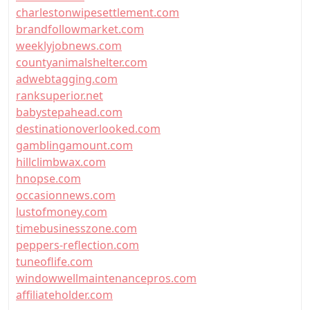
charlestonwipesettlement.com
brandfollowmarket.com
weeklyjobnews.com
countyanimalshelter.com
adwebtagging.com
ranksuperior.net
babystepahead.com
destinationoverlooked.com
gamblingamount.com
hillclimbwax.com
hnopse.com
occasionnews.com
lustofmoney.com
timebusinesszone.com
peppers-reflection.com
tuneoflife.com
windowwellmaintenancepros.com
affiliateholder.com