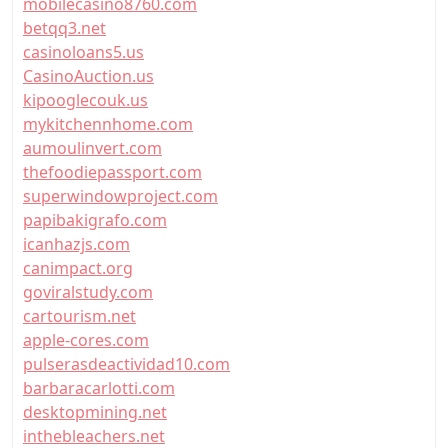
mobilecasino8760.com
betqq3.net
casinoloans5.us
CasinoAuction.us
kipooglecouk.us
mykitchennhome.com
aumoulinvert.com
thefoodiepassport.com
superwindowproject.com
papibakigrafo.com
icanhazjs.com
canimpact.org
goviralstudy.com
cartourism.net
apple-cores.com
pulserasdeactividad10.com
barbaracarlotti.com
desktopmining.net
inthebleachers.net