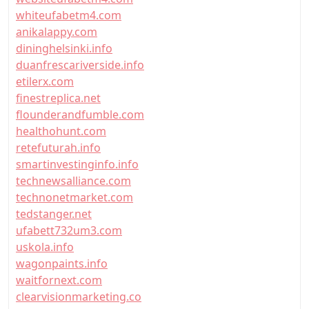
whiteufabetm4.com
anikalappy.com
dininghelsinki.info
duanfrescariverside.info
etilerx.com
finestreplica.net
flounderandfumble.com
healthohunt.com
retefuturah.info
smartinvestinginfo.info
technewsalliance.com
technonetmarket.com
tedstanger.net
ufabett732um3.com
uskola.info
wagonpaints.info
waitfornext.com
clearvisionmarketing.co