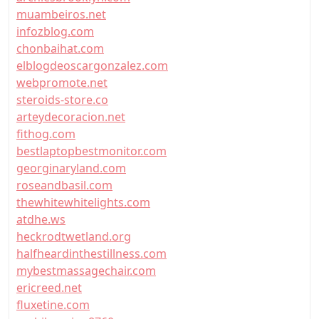
muambeiros.net
infozblog.com
chonbaihat.com
elblogdeoscargonzalez.com
webpromote.net
steroids-store.co
arteydecoracion.net
fithog.com
bestlaptopbestmonitor.com
georginaryland.com
roseandbasil.com
thewhitewhitelights.com
atdhe.ws
heckrodtwetland.org
halfheardinthestillness.com
mybestmassagechair.com
ericreed.net
fluxetine.com