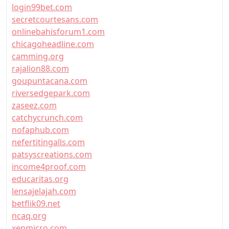
login99bet.com
secretcourtesans.com
onlinebahisforum1.com
chicagoheadline.com
camming.org
rajalion88.com
goupuntacana.com
riversedgepark.com
zaseez.com
catchycrunch.com
nofaphub.com
nefertitingalls.com
patsyscreations.com
income4proof.com
educaritas.org
lensajelajah.com
betflik09.net
ncaq.org
xenmicro.com