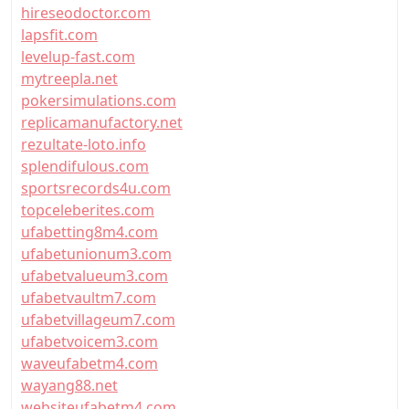
hireseodoctor.com
lapsfit.com
levelup-fast.com
mytreepla.net
pokersimulations.com
replicamanufactory.net
rezultate-loto.info
splendifulous.com
sportsrecords4u.com
topceleberites.com
ufabetting8m4.com
ufabetunionum3.com
ufabetvalueum3.com
ufabetvaultm7.com
ufabetvillageum7.com
ufabetvoicem3.com
waveufabetm4.com
wayang88.net
websiteufabetm4.com