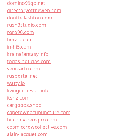
domino99qq.net
directoryoftheweb.com
donttellashton.com
rush3studio.com
roro90.com
herzio.com
in-hi5.com
krainafantasy.info
todas-noticias.com
senikartu.com
rusportal.net
watty.io
livinginthesun.info
itsriz.com
cargoods.shop
capetownacupuncture.com
bitcoinvideospro.com
cosmiccrowcollective.com
alain-jacquet.com