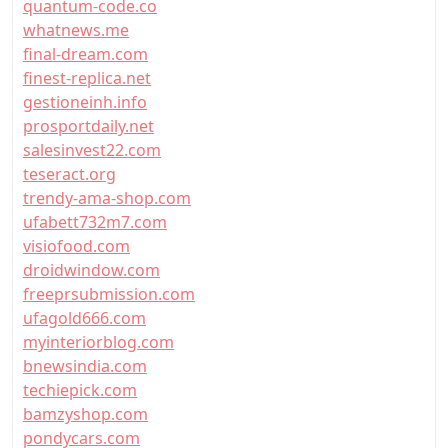
quantum-code.co
whatnews.me
final-dream.com
finest-replica.net
gestioneinh.info
prosportdaily.net
salesinvest22.com
teseract.org
trendy-ama-shop.com
ufabett732m7.com
visiofood.com
droidwindow.com
freeprsubmission.com
ufagold666.com
myinteriorblog.com
bnewsindia.com
techiepick.com
bamzyshop.com
pondycars.com