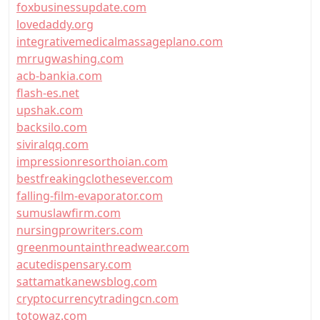
foxbusinessupdate.com
lovedaddy.org
integrativemedicalmassageplano.com
mrrugwashing.com
acb-bankia.com
flash-es.net
upshak.com
backsilo.com
siviralqq.com
impressionresorthoian.com
bestfreakingclothesever.com
falling-film-evaporator.com
sumuslawfirm.com
nursingprowriters.com
greenmountainthreadwear.com
acutedispensary.com
sattamatkanewsblog.com
cryptocurrencytradingcn.com
totowaz.com