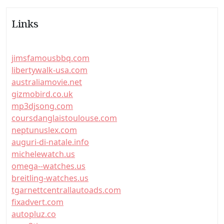
Links
jimsfamousbbq.com
libertywalk-usa.com
australiamovie.net
gizmobird.co.uk
mp3djsong.com
coursdanglaistoulouse.com
neptunuslex.com
auguri-di-natale.info
michelewatch.us
omega--watches.us
breitling-watches.us
tgarnettcentrallautoads.com
fixadvert.com
autopluz.co