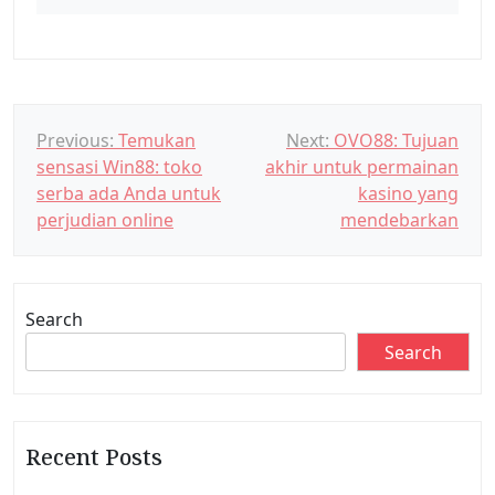
P
Previous:
Temukan
Next:
OVO88: Tujuan
sensasi Win88: toko
akhir untuk permainan
o
serba ada Anda untuk
kasino yang
s
perjudian online
mendebarkan
t
n
a
Search
v
Search
i
g
a
Recent Posts
t