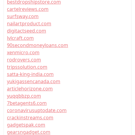
bestdropshipstore.com
cartelreviews.com
surfsway.com
nailartproduct.com
digitactseed.com
lvlcraft.com
90secondmoneyloans.com
xenmicro.com
rodrovers.com
tripssolution.com
satta-king-india.com
yukigassencanada.com
articlehorizone.com
yuqqbbzp.com
7betagents6.com
coronavirusuptodate.com
crackinstreams.com
gadgetspak.com
gearsngadget.com