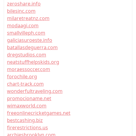
zeroshare.info
bilesinc.com
milaretreatnz.com
modaagi.com
smallvilleph.com
galiciasuroeste.info
batallasdeguerra.com
dregstudios.com
neatstuffhelpskids.org
moraessoccer.com
forochile.org
chart-track.com
wonderfultraveling.com
promocioname.net
wimaxworld.com
freeonlinecricketgames.net
bestcashing.biz
firerestrictions.us
archiesbrooklyn.com