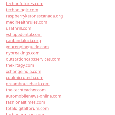
techonfutures.com
techoologic.com
raspberryketonescanada.org
medihealthrules.com
usathrill.com
vshapedental.com
canfandalucia.org
yourengineguide.com
nybreakings.com
outstationcabsservices.com
thekrtagy.com
xchangeindia.com
coolmicrotech.com
dreamhousehack.com
the-techteacher.com
automobilenews-online.com
fashionalltimes.com
totaldigitalforum.com
technoarmaan.com