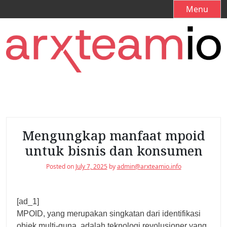
S
Menu
k
i
p
t
o
c
o
n
t
e
Mengungkap manfaat mpoid
n
untuk bisnis dan konsumen
t
Posted on
July 7, 2025
by
admin@arxteamio.info
[ad_1]
MPOID, yang merupakan singkatan dari identifikasi
objek multi-guna, adalah teknologi revolusioner yang