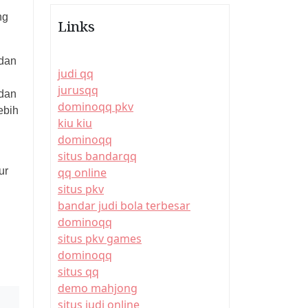
ng
Links
 dan
judi qq
jurusqq
 dan
dominoqq pkv
ebih
kiu kiu
dominoqq
situs bandarqq
qq online
ur
situs pkv
bandar judi bola terbesar
dominoqq
situs pkv games
dominoqq
situs qq
demo mahjong
situs judi online