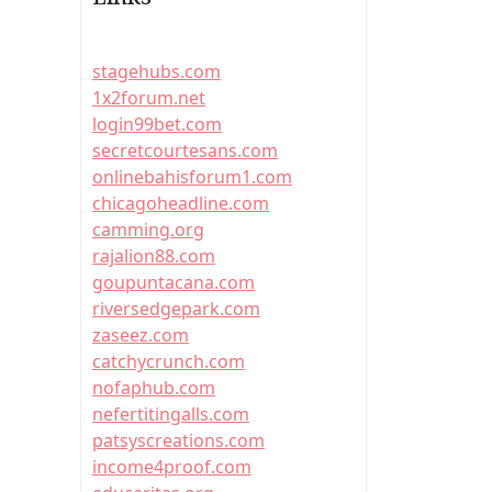
stagehubs.com
1x2forum.net
login99bet.com
secretcourtesans.com
onlinebahisforum1.com
chicagoheadline.com
camming.org
rajalion88.com
goupuntacana.com
riversedgepark.com
zaseez.com
catchycrunch.com
nofaphub.com
nefertitingalls.com
patsyscreations.com
income4proof.com