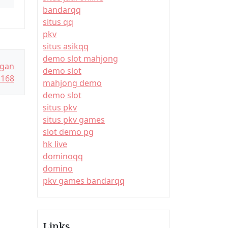
bandarqq
situs qq
pkv
situs asikqq
demo slot mahjong
ngan
demo slot
s168
mahjong demo
demo slot
situs pkv
situs pkv games
slot demo pg
hk live
dominoqq
domino
pkv games bandarqq
Links