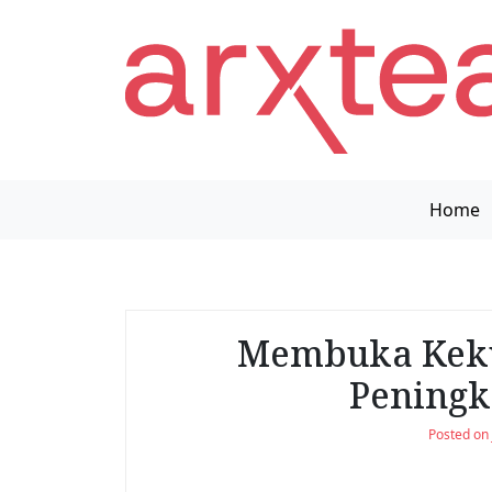
S
k
i
p
t
o
c
o
Home
n
t
e
n
t
Membuka Keku
Peningk
Posted on