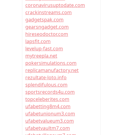
coronavirusuptodate.com
crackinstreams.com
gadgetspak.com
gearsngadget.com
hireseodoctor.com
lapsfit.com
levelup-fast.com
mytreepla.net
pokersimulations.com
replicamanufactory.net
rezultate-loto.info
splendifulous.com
sportsrecords4u.com
topceleberites.com
ufabetting8m4.com
ufabetunionum3.com
ufabetvalueum3.com
ufabetvaultm7.com