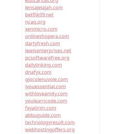
educaritas.org
lensajelajah.com
betflik09.net
ncaq.org
xenmicro.com
onlineshopera.com
dartyfresh.com
lewisenterprises.net
pcsoftwarefree.org
dailylinking.com
dnafyx.com
giocolenuvole.com
iyouessential.com
withloveamity.com
youlearncode.com
fxyatirim.com
abbuguide.com
technologyresult.com
webhostingoffers.org