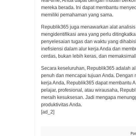
real-time, Anda dapat dengan mudah berkom
mereka berada. Ini dapat membantu menye
memiliki pemahaman yang sama.
Republik365 juga menawarkan alat analis
mengidentifikasi area yang perlu ditingkatk
penyelesaian tugas dan waktu yang dihabis
inefisiensi dalam alur kerja Anda dan memb
cerdas, bukan lebih keras, dan memaksimalk
Secara keseluruhan, Republik365 adalah 
penuh dan mencapai tujuan Anda. Dengan m
kerja Anda, Republik365 dapat membantu And
pelajar, profesional, atau wirausaha, Repu
meraih kesuksesan. Jadi mengapa menunggu
produktivitas Anda.
[ad_2]
Pos