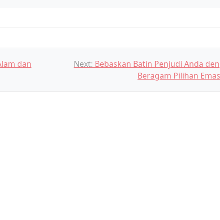
 Alam dan
Next:
Bebaskan Batin Penjudi Anda de
Beragam Pilihan Ema