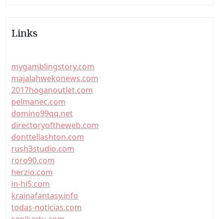
Links
mygamblingstory.com
majalahwekonews.com
2017hoganoutlet.com
pelmanec.com
domino99qq.net
directoryoftheweb.com
donttellashton.com
rush3studio.com
roro90.com
herzio.com
in-hi5.com
krainafantasy.info
todas-noticias.com