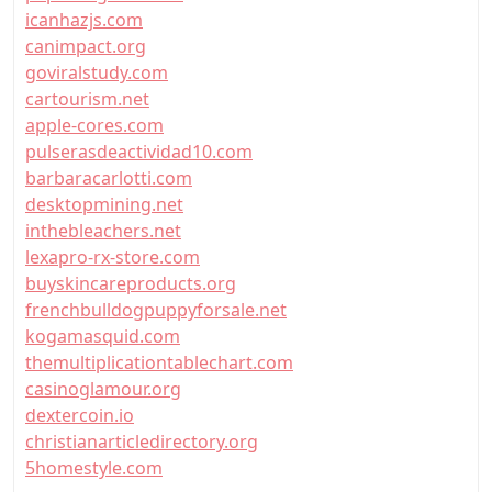
icanhazjs.com
canimpact.org
goviralstudy.com
cartourism.net
apple-cores.com
pulserasdeactividad10.com
barbaracarlotti.com
desktopmining.net
inthebleachers.net
lexapro-rx-store.com
buyskincareproducts.org
frenchbulldogpuppyforsale.net
kogamasquid.com
themultiplicationtablechart.com
casinoglamour.org
dextercoin.io
christianarticledirectory.org
5homestyle.com