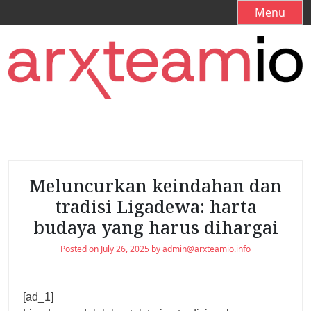
S
Menu
k
i
p
t
o
c
o
n
t
e
Meluncurkan keindahan dan
n
tradisi Ligadewa: harta
t
budaya yang harus dihargai
Posted on
July 26, 2025
by
admin@arxteamio.info
[ad_1]