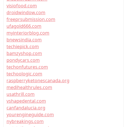
visiofood.com
droidwindow.com
freeprsubmission.com
ufagold666.com
myinteriorblog.com
bnewsindia.com
techiepick.com
bamzyshop.com
pondycars.com
techonfutures.com
techoologic.com
raspberryketonescanada.org
medihealthrules.com
usathrill.com
vshapedental.com
canfandalucia.org
yourengineguide.com
nybreakings.com