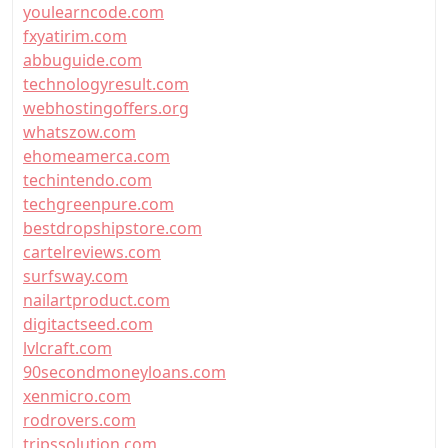
youlearncode.com
fxyatirim.com
abbuguide.com
technologyresult.com
webhostingoffers.org
whatszow.com
ehomeamerca.com
techintendo.com
techgreenpure.com
bestdropshipstore.com
cartelreviews.com
surfsway.com
nailartproduct.com
digitactseed.com
lvlcraft.com
90secondmoneyloans.com
xenmicro.com
rodrovers.com
tripssolution.com