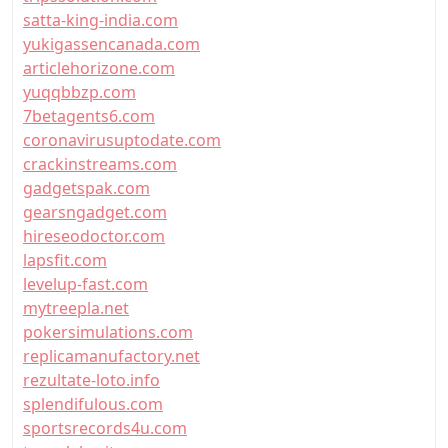
satta-king-india.com
yukigassencanada.com
articlehorizone.com
yuqqbbzp.com
7betagents6.com
coronavirusuptodate.com
crackinstreams.com
gadgetspak.com
gearsngadget.com
hireseodoctor.com
lapsfit.com
levelup-fast.com
mytreepla.net
pokersimulations.com
replicamanufactory.net
rezultate-loto.info
splendifulous.com
sportsrecords4u.com