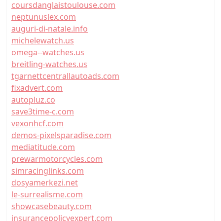
coursdanglaistoulouse.com
neptunuslex.com
auguri-di-natale.info
michelewatch.us
omega--watches.us
breitling-watches.us
tgarnettcentrallautoads.com
fixadvert.com
autopluz.co
save3time-c.com
vexonhcf.com
demos-pixelsparadise.com
mediatitude.com
prewarmotorcycles.com
simracinglinks.com
dosyamerkezi.net
le-surrealisme.com
showcasebeauty.com
insurancepolicyexpert.com