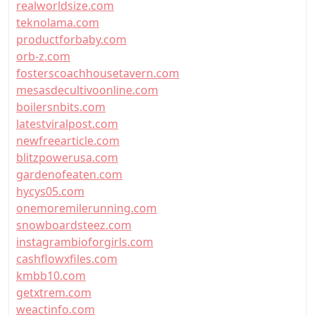
realworldsize.com
teknolama.com
productforbaby.com
orb-z.com
fosterscoachhousetavern.com
mesasdecultivoonline.com
boilersnbits.com
latestviralpost.com
newfreearticle.com
blitzpowerusa.com
gardenofeaten.com
hycys05.com
onemoremilerunning.com
snowboardsteez.com
instagrambioforgirls.com
cashflowxfiles.com
kmbb10.com
getxtrem.com
weactinfo.com