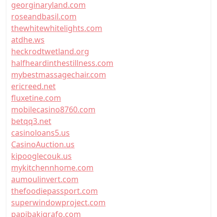
georginaryland.com
roseandbasil.com
thewhitewhitelights.com
atdhe.ws
heckrodtwetland.org
halfheardinthestillness.com
mybestmassagechair.com
ericreed.net
fluxetine.com
mobilecasino8760.com
betqq3.net
casinoloans5.us
CasinoAuction.us
kipooglecouk.us
mykitchennhome.com
aumoulinvert.com
thefoodiepassport.com
superwindowproject.com
papibakigrafo.com