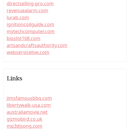
directselling-pro.com
revenuealarm.com
lurab.com
ignitioncoilguide.com
mytechcomputer.com
bioslot168.com
artsandcraftsauthority.com
webservicelive.com
Links
jimsfamousbbq.com
libertywalk-usa.com
australiamovie.net
gizmobird.co.uk
mp3djsong.com