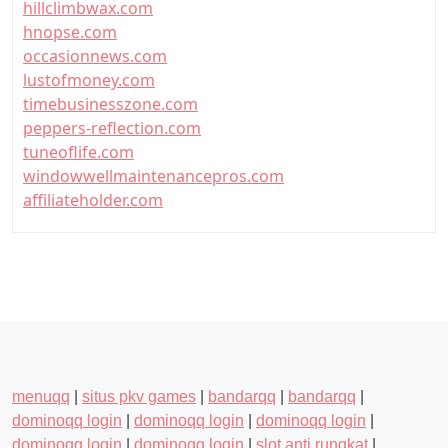
hillclimbwax.com
hnopse.com
occasionnews.com
lustofmoney.com
timebusinesszone.com
peppers-reflection.com
tuneoflife.com
windowwellmaintenancepros.com
affiliateholder.com
menuqq
|
situs pkv games
|
bandarqq
|
bandarqq
|
dominoqq login
|
dominoqq login
|
dominoqq login
|
dominoqq login
|
dominoqq login
|
slot anti rungkat
|