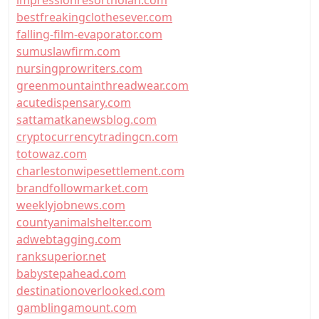
impressionresorthoian.com
bestfreakingclothesever.com
falling-film-evaporator.com
sumuslawfirm.com
nursingprowriters.com
greenmountainthreadwear.com
acutedispensary.com
sattamatkanewsblog.com
cryptocurrencytradingcn.com
totowaz.com
charlestonwipesettlement.com
brandfollowmarket.com
weeklyjobnews.com
countyanimalshelter.com
adwebtagging.com
ranksuperior.net
babystepahead.com
destinationoverlooked.com
gamblingamount.com