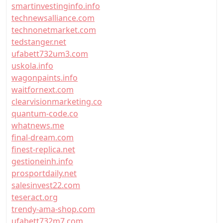
smartinvestinginfo.info
technewsalliance.com
technonetmarket.com
tedstanger.net
ufabett732um3.com
uskola.info
wagonpaints.info
waitfornext.com
clearvisionmarketing.co
quantum-code.co
whatnews.me
final-dream.com
finest-replica.net
gestioneinh.info
prosportdaily.net
salesinvest22.com
teseract.org
trendy-ama-shop.com
ufabett732m7.com