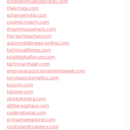
outstationcabsservices.com
thekrtagy.com
xchangeindia.com
coolmicrotech.com
dreamhousehack.com
the-techteacher.com
automobilenews-online.com
fashionalltimes.com
totaldigitalforum.com
technoarmaan.com
empresasposicionamientoweb.com
tonybestcosmetics.com
buzznc.com
fxjoiner.com
skinbykindra.com
alltherageface.com
codenational.com
progameexplorer.com
rockislandroastery.com