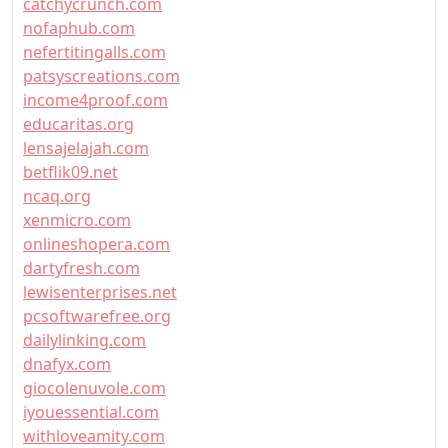
catchycrunch.com
nofaphub.com
nefertitingalls.com
patsyscreations.com
income4proof.com
educaritas.org
lensajelajah.com
betflik09.net
ncaq.org
xenmicro.com
onlineshopera.com
dartyfresh.com
lewisenterprises.net
pcsoftwarefree.org
dailylinking.com
dnafyx.com
giocolenuvole.com
iyouessential.com
withloveamity.com