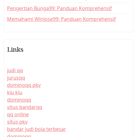
Pengertian Bunga99: Panduan Komprehensif
Memahami Winlose99: Panduan Komprehensif
Links
judi qq
jurusqq
dominoqq pkv
kiu kiu
dominoqq
situs bandarqq
qq online
situs pkv
bandar judi bola terbesar
dominoqq