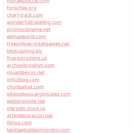
moraessoccer.com
forochile.org
chart-track.com
wonderfultraveling.com
promocioname.net
wimaxworld.com
freeonlinecricketgames.net
bestcashing.biz
firerestrictions.us
archiesbrooklyn.com
muambeiros.net
infozblog.com
chonbaihat.com
elblogdeoscargonzalez.com
webpromote.net
steroids-store.co
arteydecoracion.net
fithog.com
bestlaptopbestmonitor.com