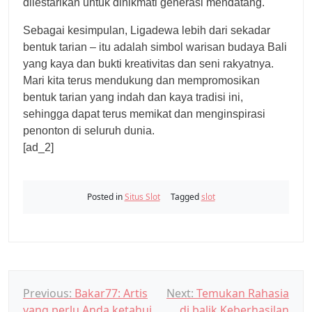
dilestarikan untuk dinikmati generasi mendatang.
Sebagai kesimpulan, Ligadewa lebih dari sekadar
bentuk tarian – itu adalah simbol warisan budaya Bali
yang kaya dan bukti kreativitas dan seni rakyatnya.
Mari kita terus mendukung dan mempromosikan
bentuk tarian yang indah dan kaya tradisi ini,
sehingga dapat terus memikat dan menginspirasi
penonton di seluruh dunia.
[ad_2]
Posted in
Situs Slot
Tagged
slot
P
Previous:
Bakar77: Artis
Next:
Temukan Rahasia
yang perlu Anda ketahui
di balik Keberhasilan