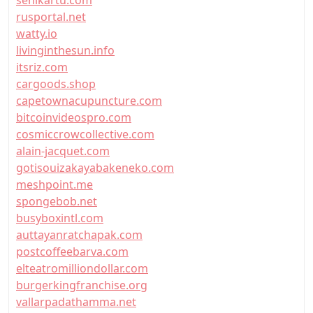
senikartu.com
rusportal.net
watty.io
livinginthesun.info
itsriz.com
cargoods.shop
capetownacupuncture.com
bitcoinvideospro.com
cosmiccrowcollective.com
alain-jacquet.com
gotisouizakayabakeneko.com
meshpoint.me
spongebob.net
busyboxintl.com
auttayanratchapak.com
postcoffeebarva.com
elteatromilliondollar.com
burgerkingfranchise.org
vallarpadathamma.net