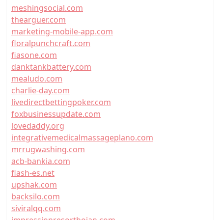
meshingsocial.com
thearguer.com
marketing-mobile-app.com
floralpunchcraft.com
fiasone.com
danktankbattery.com
mealudo.com
charlie-day.com
livedirectbettingpoker.com
foxbusinessupdate.com
lovedaddy.org
integrativemedicalmassageplano.com
mrrugwashing.com
acb-bankia.com
flash-es.net
upshak.com
backsilo.com
siviralqq.com