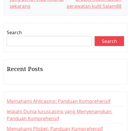
o
sekarang
perawatan kulit Salam88
s
t
n
Search
a
Search
v
i
g
Recent Posts
a
t
i
o
Memahami Ahlicasino: Panduan Komprehensif
n
Jelajahi Dunia Juruscasino yang Menyenangkan:
Panduan Komprehensif
Memahami Plisbet: Panduan Komprehensif