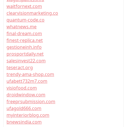
waitfornext.com
clearvisionmarketing.co
quantum-code.co
whatnews.me
final-dream.com
finest-replica.net
gestioneinh.info
prosportdaily.net
salesinvest22.com
teseract.org
trendy-ama-shop.com
ufabett732m7.com
visiofood.com
droidwindow.com
freeprsubmission.com
ufagold666.com
myinteriorblog.com
bnewsindia.com