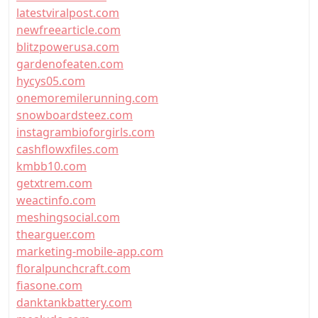
latestviralpost.com
newfreearticle.com
blitzpowerusa.com
gardenofeaten.com
hycys05.com
onemoremilerunning.com
snowboardsteez.com
instagrambioforgirls.com
cashflowxfiles.com
kmbb10.com
getxtrem.com
weactinfo.com
meshingsocial.com
thearguer.com
marketing-mobile-app.com
floralpunchcraft.com
fiasone.com
danktankbattery.com