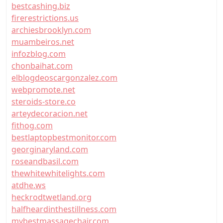
bestcashing.biz
firerestrictions.us
archiesbrooklyn.com
muambeiros.net
infozblog.com
chonbaihat.com
elblogdeoscargonzalez.com
webpromote.net
steroids-store.co
arteydecoracion.net
fithog.com
bestlaptopbestmonitor.com
georginaryland.com
roseandbasil.com
thewhitewhitelights.com
atdhe.ws
heckrodtwetland.org
halfheardinthestillness.com
mybestmassagechair.com