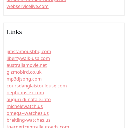
webservicelive.com
Links
jimsfamousbbq.com
libertywalk-usa.com
australiamovie.net
gizmobird.co.uk
mp3djsong.com
coursdanglaistoulouse.com
neptunuslex.com
auguri-di-natale.info
michelewatch.us
omega--watches.us
breitling-watches.us
tgarnettcentrallautoads.com