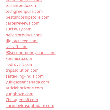
techintendo.com
techgreenpure.com
bestdropshipstore.com
cartelreviews.com
surfsway.com
nailartproduct.com
digitactseed.com
lvlcraft.com
90secondmoneyloans.com
xenmicro.com
rodrovers.com
tripssolution.com
satta-king-india.com
yukigassencanada.com
articlehorizone.com
yuqqbbzp.com
7betagents6.com
coronavirusuptodate.com