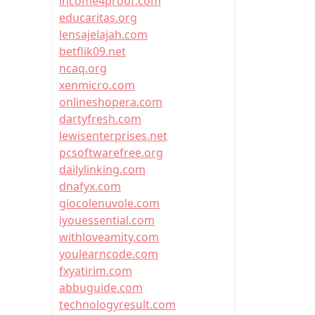
income4proof.com
educaritas.org
lensajelajah.com
betflik09.net
ncaq.org
xenmicro.com
onlineshopera.com
dartyfresh.com
lewisenterprises.net
pcsoftwarefree.org
dailylinking.com
dnafyx.com
giocolenuvole.com
iyouessential.com
withloveamity.com
youlearncode.com
fxyatirim.com
abbuguide.com
technologyresult.com