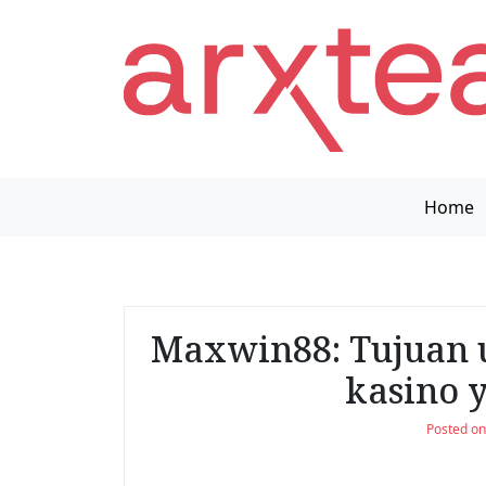
S
k
i
p
t
o
c
o
Home
n
t
e
n
t
Maxwin88: Tujuan 
kasino 
Posted o