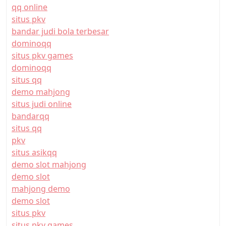
qq online
situs pkv
bandar judi bola terbesar
dominoqq
situs pkv games
dominoqq
situs qq
demo mahjong
situs judi online
bandarqq
situs qq
pkv
situs asikqq
demo slot mahjong
demo slot
mahjong demo
demo slot
situs pkv
situs pkv games