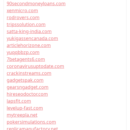
90secondmoneyloans.com
xenmicro.com
rodrovers.com
tripssolution.com
satta-king-india.com
yukigassencanada.com
articlehorizone.com
yuqqbbzp.com
7betagents6.com
coronavirusuptodate.com
crackinstreams.com
gadgetspak.com
gearsngadget.com
hireseodoctor.com
lapsfit.com
levelup-fast.com
mytreepla.net
pokersimulations.com
replicamanufactory.net