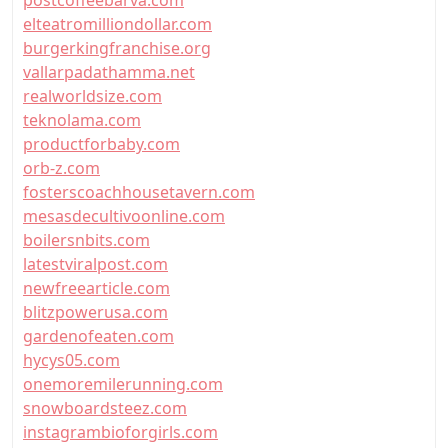
postcoffeebarva.com
elteatromilliondollar.com
burgerkingfranchise.org
vallarpadathamma.net
realworldsize.com
teknolama.com
productforbaby.com
orb-z.com
fosterscoachhousetavern.com
mesasdecultivoonline.com
boilersnbits.com
latestviralpost.com
newfreearticle.com
blitzpowerusa.com
gardenofeaten.com
hycys05.com
onemoremilerunning.com
snowboardsteez.com
instagrambioforgirls.com