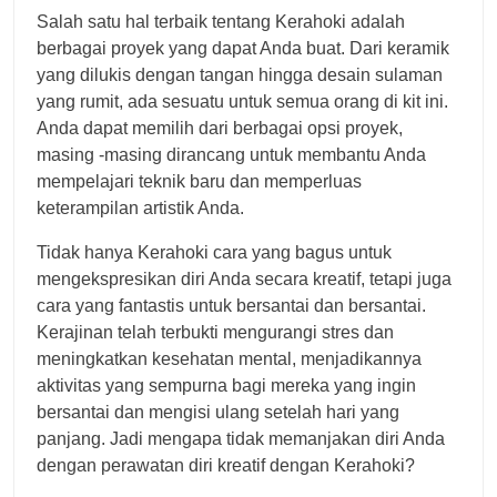
Salah satu hal terbaik tentang Kerahoki adalah
berbagai proyek yang dapat Anda buat. Dari keramik
yang dilukis dengan tangan hingga desain sulaman
yang rumit, ada sesuatu untuk semua orang di kit ini.
Anda dapat memilih dari berbagai opsi proyek,
masing -masing dirancang untuk membantu Anda
mempelajari teknik baru dan memperluas
keterampilan artistik Anda.
Tidak hanya Kerahoki cara yang bagus untuk
mengekspresikan diri Anda secara kreatif, tetapi juga
cara yang fantastis untuk bersantai dan bersantai.
Kerajinan telah terbukti mengurangi stres dan
meningkatkan kesehatan mental, menjadikannya
aktivitas yang sempurna bagi mereka yang ingin
bersantai dan mengisi ulang setelah hari yang
panjang. Jadi mengapa tidak memanjakan diri Anda
dengan perawatan diri kreatif dengan Kerahoki?