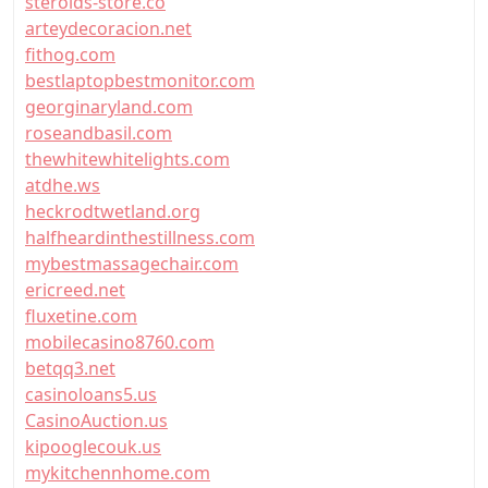
steroids-store.co
arteydecoracion.net
fithog.com
bestlaptopbestmonitor.com
georginaryland.com
roseandbasil.com
thewhitewhitelights.com
atdhe.ws
heckrodtwetland.org
halfheardinthestillness.com
mybestmassagechair.com
ericreed.net
fluxetine.com
mobilecasino8760.com
betqq3.net
casinoloans5.us
CasinoAuction.us
kipooglecouk.us
mykitchennhome.com