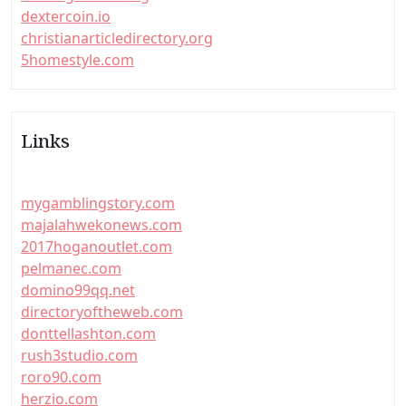
dextercoin.io
christianarticledirectory.org
5homestyle.com
Links
mygamblingstory.com
majalahwekonews.com
2017hoganoutlet.com
pelmanec.com
domino99qq.net
directoryoftheweb.com
donttellashton.com
rush3studio.com
roro90.com
herzio.com