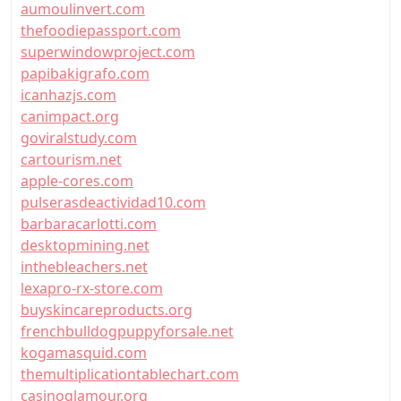
aumoulinvert.com
thefoodiepassport.com
superwindowproject.com
papibakigrafo.com
icanhazjs.com
canimpact.org
goviralstudy.com
cartourism.net
apple-cores.com
pulserasdeactividad10.com
barbaracarlotti.com
desktopmining.net
inthebleachers.net
lexapro-rx-store.com
buyskincareproducts.org
frenchbulldogpuppyforsale.net
kogamasquid.com
themultiplicationtablechart.com
casinoglamour.org