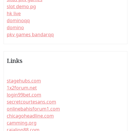
slot demo pg
hk live
dominoqq
domino
pkv games bandarqq
Links
stagehubs.com
1x2forum.net
login99bet.com
secretcourtesans.com
onlinebahisforum1.com
chicagoheadline.com
camming.org
rajalion88.com