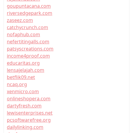
goupuntacana.com
riversedgepark.com
zaseez.com
catchycrunch.com
nofaphub.com
nefertitingalls.com
patsyscreations.com
income4proof.com
educaritas.org
lensajelajah.com
betflik09.net
ncaq.org
xenmicro.com
onlineshopera.com
dartyfresh.com
lewisenterprises.net
pcsoftwarefree.org
dailylinking.com