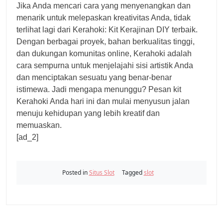
Jika Anda mencari cara yang menyenangkan dan
menarik untuk melepaskan kreativitas Anda, tidak
terlihat lagi dari Kerahoki: Kit Kerajinan DIY terbaik.
Dengan berbagai proyek, bahan berkualitas tinggi,
dan dukungan komunitas online, Kerahoki adalah
cara sempurna untuk menjelajahi sisi artistik Anda
dan menciptakan sesuatu yang benar-benar
istimewa. Jadi mengapa menunggu? Pesan kit
Kerahoki Anda hari ini dan mulai menyusun jalan
menuju kehidupan yang lebih kreatif dan
memuaskan.
[ad_2]
Posted in
Situs Slot
Tagged
slot