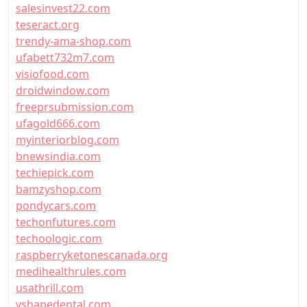
salesinvest22.com
teseract.org
trendy-ama-shop.com
ufabett732m7.com
visiofood.com
droidwindow.com
freeprsubmission.com
ufagold666.com
myinteriorblog.com
bnewsindia.com
techiepick.com
bamzyshop.com
pondycars.com
techonfutures.com
techoologic.com
raspberryketonescanada.org
medihealthrules.com
usathrill.com
vshapedental.com