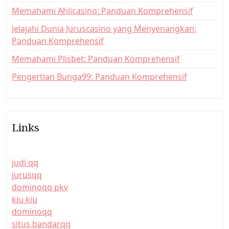
Memahami Ahlicasino: Panduan Komprehensif
Jelajahi Dunia Juruscasino yang Menyenangkan:
Panduan Komprehensif
Memahami Plisbet: Panduan Komprehensif
Pengertian Bunga99: Panduan Komprehensif
Links
judi qq
jurusqq
dominoqq pkv
kiu kiu
dominoqq
situs bandarqq