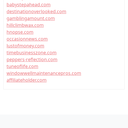
babystepahead.com
destinationoverlooked.com
gamblingamount.com
hillclimbwax.com
hnopse.com
occasionnews.com
lustofmoney.com
timebusinesszone.com
peppers-reflection.com
tuneoflife.com
windowwellmaintenancepros.com
affiliateholder.com