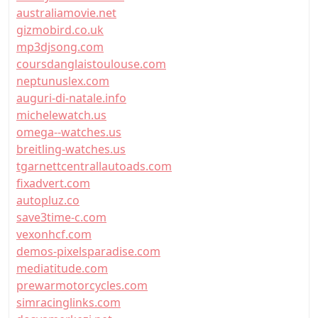
australiamovie.net
gizmobird.co.uk
mp3djsong.com
coursdanglaistoulouse.com
neptunuslex.com
auguri-di-natale.info
michelewatch.us
omega--watches.us
breitling-watches.us
tgarnettcentrallautoads.com
fixadvert.com
autopluz.co
save3time-c.com
vexonhcf.com
demos-pixelsparadise.com
mediatitude.com
prewarmotorcycles.com
simracinglinks.com