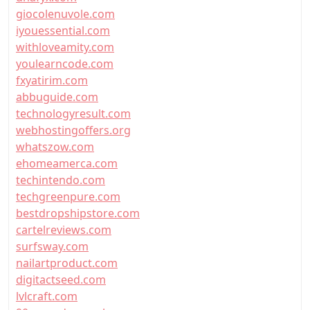
giocolenuvole.com
iyouessential.com
withloveamity.com
youlearncode.com
fxyatirim.com
abbuguide.com
technologyresult.com
webhostingoffers.org
whatszow.com
ehomeamerca.com
techintendo.com
techgreenpure.com
bestdropshipstore.com
cartelreviews.com
surfsway.com
nailartproduct.com
digitactseed.com
lvlcraft.com