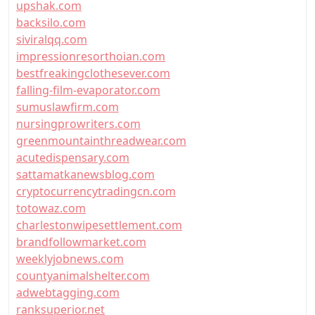
upshak.com
backsilo.com
siviralqq.com
impressionresorthoian.com
bestfreakingclothesever.com
falling-film-evaporator.com
sumuslawfirm.com
nursingprowriters.com
greenmountainthreadwear.com
acutedispensary.com
sattamatkanewsblog.com
cryptocurrencytradingcn.com
totowaz.com
charlestonwipesettlement.com
brandfollowmarket.com
weeklyjobnews.com
countyanimalshelter.com
adwebtagging.com
ranksuperior.net