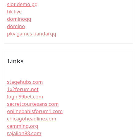
slot demo pg
hk live
dominoqq
domino
pkv games bandarqq
Links
stagehubs.com
1x2forum.net
login99bet.com
secretcourtesans.com
onlinebahisforum1.com
chicagoheadline.com
camming.org
rajalion88.com