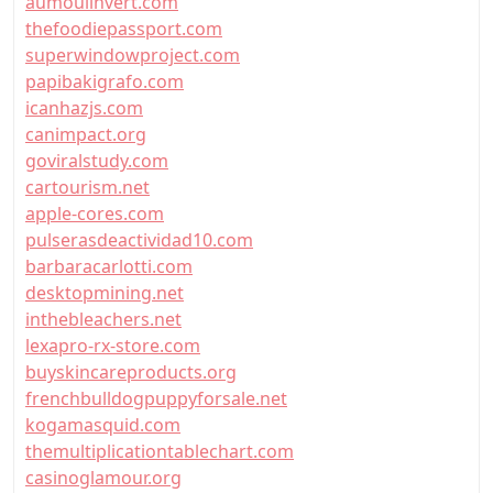
aumoulinvert.com
thefoodiepassport.com
superwindowproject.com
papibakigrafo.com
icanhazjs.com
canimpact.org
goviralstudy.com
cartourism.net
apple-cores.com
pulserasdeactividad10.com
barbaracarlotti.com
desktopmining.net
inthebleachers.net
lexapro-rx-store.com
buyskincareproducts.org
frenchbulldogpuppyforsale.net
kogamasquid.com
themultiplicationtablechart.com
casinoglamour.org