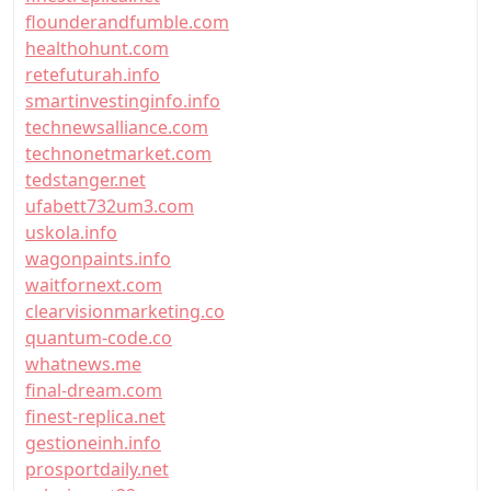
flounderandfumble.com
healthohunt.com
retefuturah.info
smartinvestinginfo.info
technewsalliance.com
technonetmarket.com
tedstanger.net
ufabett732um3.com
uskola.info
wagonpaints.info
waitfornext.com
clearvisionmarketing.co
quantum-code.co
whatnews.me
final-dream.com
finest-replica.net
gestioneinh.info
prosportdaily.net