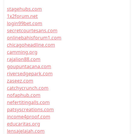
stagehubs.com
1x2forum.net
login99bet.com
secretcourtesans.com
onlinebahisforum1.com
chicagoheadline.com
camming.org
rajalion88.com
goupuntacana.com
riversedgepark.com
zaseez.com
catchycrunch.com
nofaphub.com
nefertitingalls.com
patsyscreations.com
income4proof.com
educaritas.org
lensajelajah.com