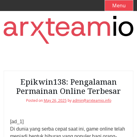
S
Menu
k
i
p
t
o
c
o
n
t
e
Epikwin138: Pengalaman
n
Permainan Online Terbesar
t
Posted on
May 26, 2025
by
admin@arxteamio.info
[ad_1]
Di dunia yang serba cepat saat ini, game online telah
menjadi bentuk hiburan yang populer bagi orang-