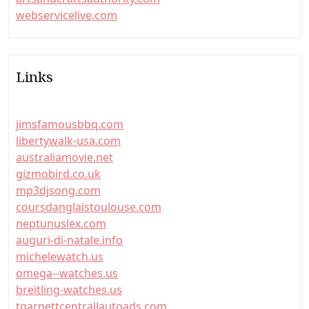
webservicelive.com
Links
jimsfamousbbq.com
libertywalk-usa.com
australiamovie.net
gizmobird.co.uk
mp3djsong.com
coursdanglaistoulouse.com
neptunuslex.com
auguri-di-natale.info
michelewatch.us
omega--watches.us
breitling-watches.us
tgarnettcentrallautoads.com