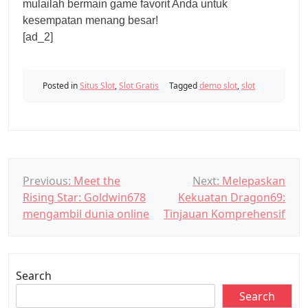
mulailah bermain game favorit Anda untuk
kesempatan menang besar!
[ad_2]
Posted in
Situs Slot
,
Slot Gratis
Tagged
demo slot
,
slot
P
Previous:
Meet the
Next:
Melepaskan
Rising Star: Goldwin678
Kekuatan Dragon69:
o
mengambil dunia online
Tinjauan Komprehensif
s
t
n
Search
a
Search
v