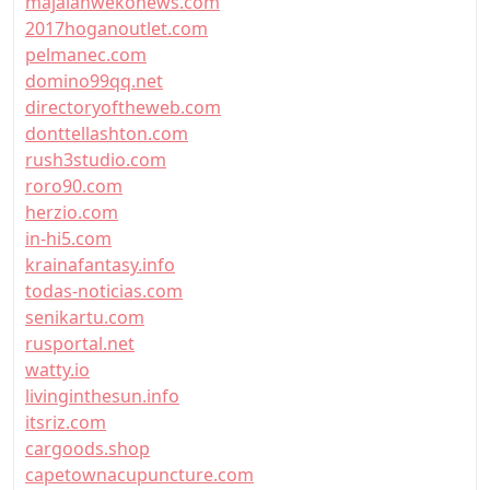
majalahwekonews.com
2017hoganoutlet.com
pelmanec.com
domino99qq.net
directoryoftheweb.com
donttellashton.com
rush3studio.com
roro90.com
herzio.com
in-hi5.com
krainafantasy.info
todas-noticias.com
senikartu.com
rusportal.net
watty.io
livinginthesun.info
itsriz.com
cargoods.shop
capetownacupuncture.com