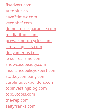
fixadvert.com
autopluz.co
save3time-c.com
vexonhcf.com
demos-pixelsparadise.com
mediatitude.com
prewarmotorcycles.com
simracinglinks.com
dosyamerkezi.net
le-surrealisme.com
showcasebeauty.com
insurancepolicyexpert.com
statkeycompany.com
carolinadeckbuilders.com
topinvestingblog.com
top50tools.com
the-rep.com
saltyfranks.com