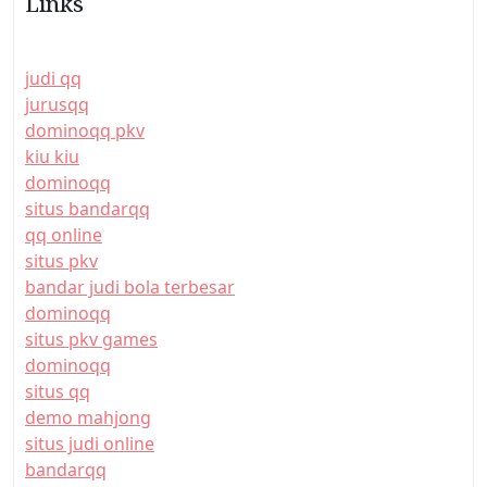
Links
judi qq
jurusqq
dominoqq pkv
kiu kiu
dominoqq
situs bandarqq
qq online
situs pkv
bandar judi bola terbesar
dominoqq
situs pkv games
dominoqq
situs qq
demo mahjong
situs judi online
bandarqq