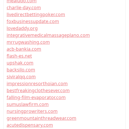
mealudo.com
charlie-day.com
livedirectbettingpoker.com
foxbusinessupdate.com
lovedaddy.org
integrativemedicalmassageplano.com
mrrugwashing.com
acb-bankia.com
flash-es.net
upshak.com
backsilo.com
siviralqq.com
impressionresorthoian.com
bestfreakingclothesever.com
falling-film-evaporator.com
sumuslawfirm.com
nursingprowriters.com
greenmountainthreadwear.com
acutedispensary.com