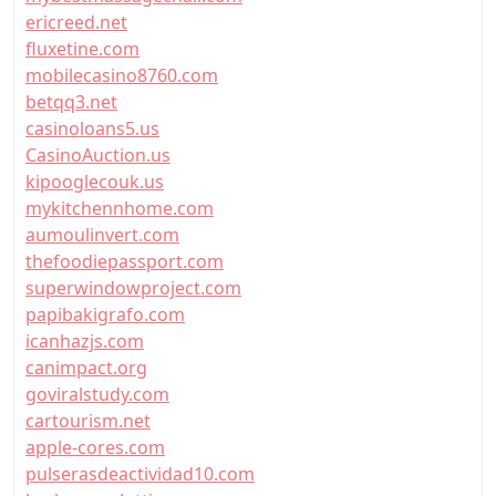
ericreed.net
fluxetine.com
mobilecasino8760.com
betqq3.net
casinoloans5.us
CasinoAuction.us
kipooglecouk.us
mykitchennhome.com
aumoulinvert.com
thefoodiepassport.com
superwindowproject.com
papibakigrafo.com
icanhazjs.com
canimpact.org
goviralstudy.com
cartourism.net
apple-cores.com
pulserasdeactividad10.com