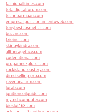
fashionalltimes.com
totaldigitalforum.com
technoarmaan.com
empresasposicionamientoweb.com
tonybestcosmetics.com
buzznc.com
fxjoiner.com
skinbykindra.com
alltherageface.com
codenational.com
progameexplorer.com
rockislandroastery.com
directselling-pro.com
revenuealarm.com
lurab.com
ignitioncoilguide.com
mytechcomputer.com
bioslot168.com
artsandcraftsauthority.com