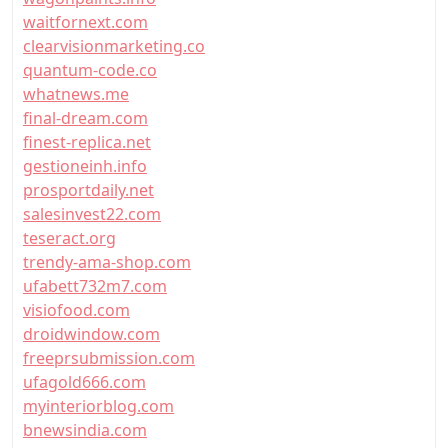
waitfornext.com
clearvisionmarketing.co
quantum-code.co
whatnews.me
final-dream.com
finest-replica.net
gestioneinh.info
prosportdaily.net
salesinvest22.com
teseract.org
trendy-ama-shop.com
ufabett732m7.com
visiofood.com
droidwindow.com
freeprsubmission.com
ufagold666.com
myinteriorblog.com
bnewsindia.com