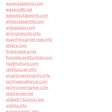
waveufabetm4.com
wayang88.net
websiteufabetm4.com
whiteufabetm4.com
anikalappy.com
dininghelsinki.info
duanfrescariverside.info
etilerx.com
finestreplica.net
flounderandfumble.com
healthohunt.com
retefuturah.info
smartinvestinginfo.info
technewsalliance.com
technonetmarket.com
tedstanger.net
ufabett732um3.com
uskola.info
wagonpaints.info