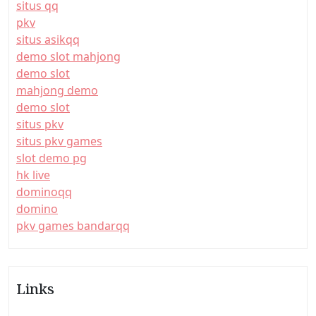
situs qq
pkv
situs asikqq
demo slot mahjong
demo slot
mahjong demo
demo slot
situs pkv
situs pkv games
slot demo pg
hk live
dominoqq
domino
pkv games bandarqq
Links