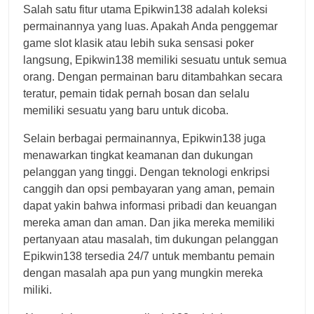
Salah satu fitur utama Epikwin138 adalah koleksi
permainannya yang luas. Apakah Anda penggemar
game slot klasik atau lebih suka sensasi poker
langsung, Epikwin138 memiliki sesuatu untuk semua
orang. Dengan permainan baru ditambahkan secara
teratur, pemain tidak pernah bosan dan selalu
memiliki sesuatu yang baru untuk dicoba.
Selain berbagai permainannya, Epikwin138 juga
menawarkan tingkat keamanan dan dukungan
pelanggan yang tinggi. Dengan teknologi enkripsi
canggih dan opsi pembayaran yang aman, pemain
dapat yakin bahwa informasi pribadi dan keuangan
mereka aman dan aman. Dan jika mereka memiliki
pertanyaan atau masalah, tim dukungan pelanggan
Epikwin138 tersedia 24/7 untuk membantu pemain
dengan masalah apa pun yang mungkin mereka
miliki.