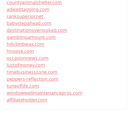
countyanimalshelter.com
adwebtagging.com
ranksuperior.net
babystepahead.com
destinationoverlooked.com
gamblingamount.com
hillclimbwax.com
hnopse.com
occasionnews.com
lustofmoney.com
timebusinesszone.com
peppers-reflection.com
tuneoflife.com
windowwellmaintenancepros.com
affiliateholder.com