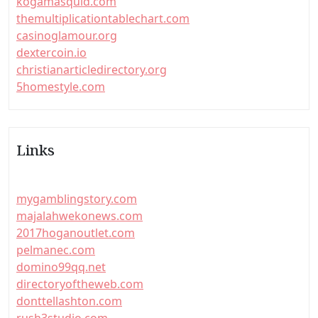
kogamasquid.com
themultiplicationtablechart.com
casinoglamour.org
dextercoin.io
christianarticledirectory.org
5homestyle.com
Links
mygamblingstory.com
majalahwekonews.com
2017hoganoutlet.com
pelmanec.com
domino99qq.net
directoryoftheweb.com
donttellashton.com