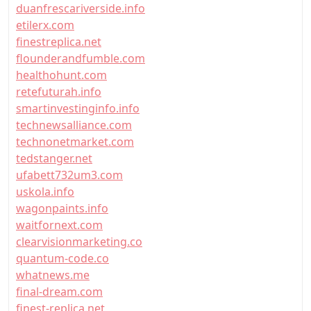
duanfrescariverside.info
etilerx.com
finestreplica.net
flounderandfumble.com
healthohunt.com
retefuturah.info
smartinvestinginfo.info
technewsalliance.com
technonetmarket.com
tedstanger.net
ufabett732um3.com
uskola.info
wagonpaints.info
waitfornext.com
clearvisionmarketing.co
quantum-code.co
whatnews.me
final-dream.com
finest-replica.net