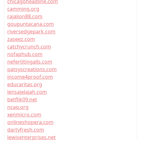
chicagoheadline.com
camming.org
rajalion88.com
goupuntacana.com
riversedgepark.com
zaseez.com
catchycrunch.com
nofaphub.com
nefertitingalls.com
patsyscreations.com
income4proof.com
educaritas.org
lensajelajah.com
betflik09.net
ncaq.org
xenmicro.com
onlineshopera.com
dartyfresh.com
lewisenterprises.net