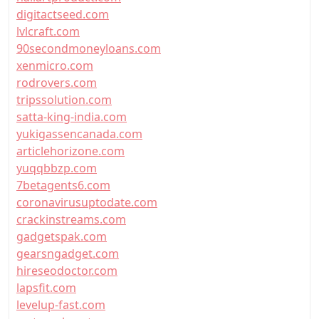
digitactseed.com
lvlcraft.com
90secondmoneyloans.com
xenmicro.com
rodrovers.com
tripssolution.com
satta-king-india.com
yukigassencanada.com
articlehorizone.com
yuqqbbzp.com
7betagents6.com
coronavirusuptodate.com
crackinstreams.com
gadgetspak.com
gearsngadget.com
hireseodoctor.com
lapsfit.com
levelup-fast.com