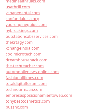
medihealthrules.com
usathrill.com
vshapedental.com
canfandalucia.org
yourengineguide.com
nybreakings.com
outstationcabsservices.com
thekrtagy.com
xchangeindia.com
coolmicrotech.com
dreamhousehack.com
the-techteacher.com
automobilenews-online.com
fashionalltimes.com
totaldigitalforum.com
technoarmaan.com
empresasposicionamientoweb.com
tonybestcosmetics.com
buzznc.com