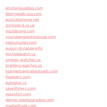
jimsfamousbbq.com
libertywalk-usa.com
australiamovie.net
gizmobird.co.uk
mp3djsong.com
coursdanglaistoulouse.com
neptunuslex.com
auguri-di-natale.info
michelewatch.us
omega--watches.us
breitling-watches.us
tgarnettcentrallautoads.com
fixadvert.com
autopluz.co
save3time-c.com
vexonhcf.com
demos-pixelsparadise.com
mediatitude.com