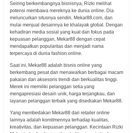
Seiring berkembangnya bisnisnya, Rizki melihat
potensi membawa mereknya ke dunia online. Dia
meluncurkan situsnya sendiri, Mekar88.com, dan
mulai menjual desainnya ke khalayak global. Dengan
kehadiran media sosial yang kuat dan fokus pada
kepuasan pelanggan, Mekar88 dengan cepat
mendapatkan popularitas dan menjadi nama
terpercaya di dunia fashion online.
Saat ini, Mekar88 adalah bisnis online yang
berkembang pesat dan menawarkan berbagai macam
pakaian dan aksesoris trendi dan berkualitas tinggi.
Merek ini memiliki pelanggan setia yang
mengapresiasi desain unik, harga terjangkau, dan
layanan pelanggan terbaik yang disediakan Mekar88.
Yang membedakan Mekar88 dari retailer online
lainnya adalah komitmennya terhadap kualitas,
kreativitas, dan kepuasan pelanggan. Kecintaan Rizki