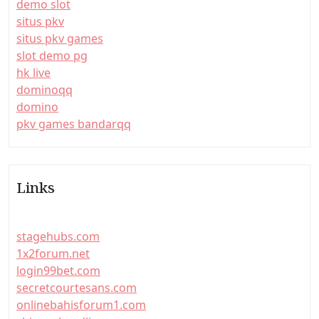
demo slot
situs pkv
situs pkv games
slot demo pg
hk live
dominoqq
domino
pkv games bandarqq
Links
stagehubs.com
1x2forum.net
login99bet.com
secretcourtesans.com
onlinebahisforum1.com