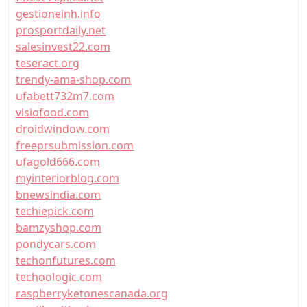
gestioneinh.info
prosportdaily.net
salesinvest22.com
teseract.org
trendy-ama-shop.com
ufabett732m7.com
visiofood.com
droidwindow.com
freeprsubmission.com
ufagold666.com
myinteriorblog.com
bnewsindia.com
techiepick.com
bamzyshop.com
pondycars.com
techonfutures.com
techoologic.com
raspberryketonescanada.org