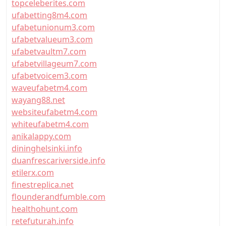
topceleberites.com
ufabetting8m4.com
ufabetunionum3.com
ufabetvalueum3.com
ufabetvaultm7.com
ufabetvillageum7.com
ufabetvoicem3.com
waveufabetm4.com
wayang88.net
websiteufabetm4.com
whiteufabetm4.com
anikalappy.com
dininghelsinki.info
duanfrescariverside.info
etilerx.com
finestreplica.net
flounderandfumble.com
healthohunt.com
retefuturah.info