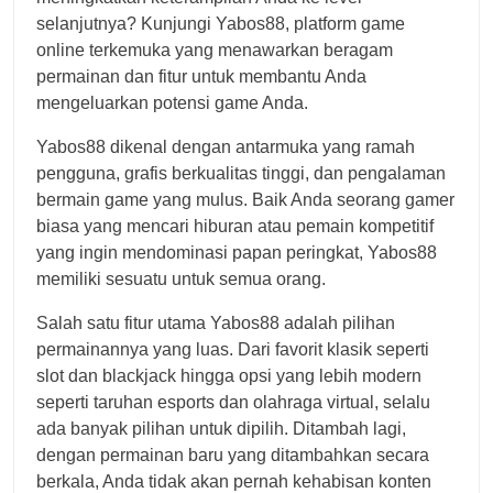
selanjutnya? Kunjungi Yabos88, platform game
online terkemuka yang menawarkan beragam
permainan dan fitur untuk membantu Anda
mengeluarkan potensi game Anda.
Yabos88 dikenal dengan antarmuka yang ramah
pengguna, grafis berkualitas tinggi, dan pengalaman
bermain game yang mulus. Baik Anda seorang gamer
biasa yang mencari hiburan atau pemain kompetitif
yang ingin mendominasi papan peringkat, Yabos88
memiliki sesuatu untuk semua orang.
Salah satu fitur utama Yabos88 adalah pilihan
permainannya yang luas. Dari favorit klasik seperti
slot dan blackjack hingga opsi yang lebih modern
seperti taruhan esports dan olahraga virtual, selalu
ada banyak pilihan untuk dipilih. Ditambah lagi,
dengan permainan baru yang ditambahkan secara
berkala, Anda tidak akan pernah kehabisan konten