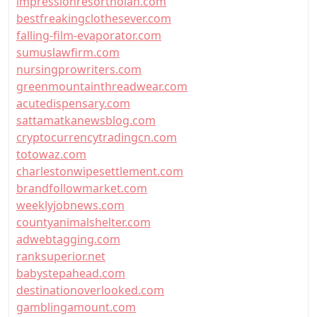
impressionresorthoian.com
bestfreakingclothesever.com
falling-film-evaporator.com
sumuslawfirm.com
nursingprowriters.com
greenmountainthreadwear.com
acutedispensary.com
sattamatkanewsblog.com
cryptocurrencytradingcn.com
totowaz.com
charlestonwipesettlement.com
brandfollowmarket.com
weeklyjobnews.com
countyanimalshelter.com
adwebtagging.com
ranksuperior.net
babystepahead.com
destinationoverlooked.com
gamblingamount.com