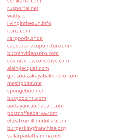
senikartu.com
rusportal.net
watty.io
livinginthesun.info
itsriz.com
cargoods.shop
capetownacupuncture.com
bitcoinvideospro.com
cosmiccrowcollective.com
alain-jacquet.com
gotisouizakayabakeneko.com
meshpoint.me
spongebob.net
busyboxintl.com
auttayanratchapak.com
postcoffeebarva.com
elteatromilliondollar.com
burgerkingfranchise.org
vallarpadathamma.net