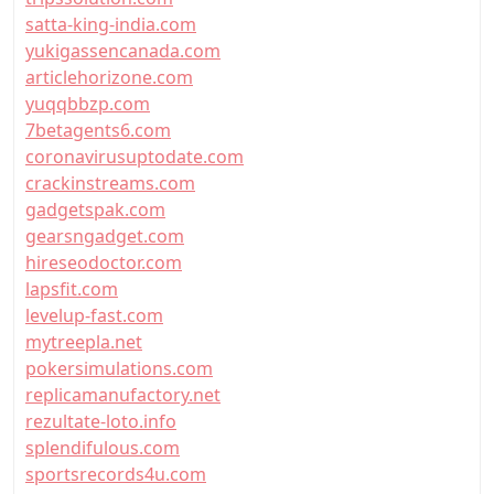
satta-king-india.com
yukigassencanada.com
articlehorizone.com
yuqqbbzp.com
7betagents6.com
coronavirusuptodate.com
crackinstreams.com
gadgetspak.com
gearsngadget.com
hireseodoctor.com
lapsfit.com
levelup-fast.com
mytreepla.net
pokersimulations.com
replicamanufactory.net
rezultate-loto.info
splendifulous.com
sportsrecords4u.com