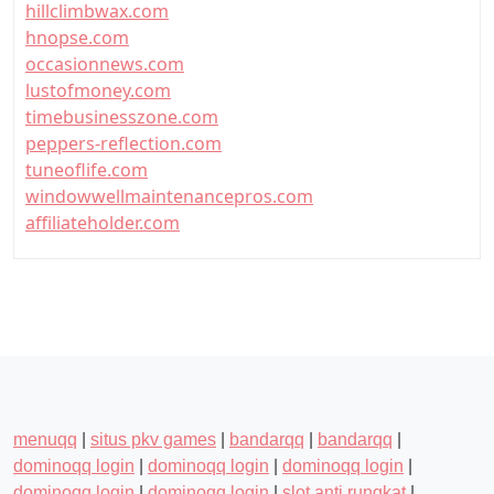
hillclimbwax.com
hnopse.com
occasionnews.com
lustofmoney.com
timebusinesszone.com
peppers-reflection.com
tuneoflife.com
windowwellmaintenancepros.com
affiliateholder.com
menuqq
|
situs pkv games
|
bandarqq
|
bandarqq
|
dominoqq login
|
dominoqq login
|
dominoqq login
|
dominoqq login
|
dominoqq login
|
slot anti rungkat
|