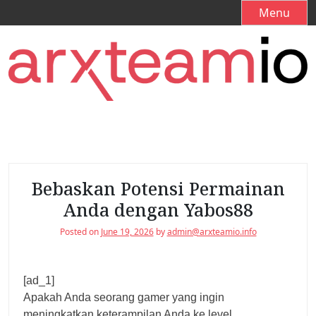
S
Menu
k
i
p
t
o
c
o
n
t
e
Bebaskan Potensi Permainan
n
Anda dengan Yabos88
t
Posted on
June 19, 2026
by
admin@arxteamio.info
[ad_1]
Apakah Anda seorang gamer yang ingin
meningkatkan keterampilan Anda ke level