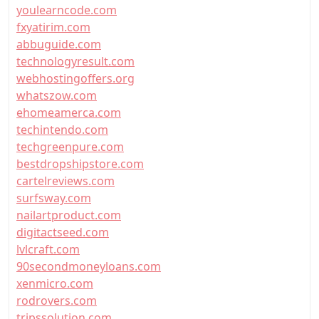
youlearncode.com
fxyatirim.com
abbuguide.com
technologyresult.com
webhostingoffers.org
whatszow.com
ehomeamerca.com
techintendo.com
techgreenpure.com
bestdropshipstore.com
cartelreviews.com
surfsway.com
nailartproduct.com
digitactseed.com
lvlcraft.com
90secondmoneyloans.com
xenmicro.com
rodrovers.com
tripssolution.com