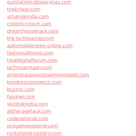
outstationcabsservices.com
thekrtagy.com
xchangeindia.com
coolmicrotech.com
dreamhousehack.com
the-techteacher.com
automobilenews-online.com
fashionalltimes.com
totaldigitalforum.com
technoarmaan.com
empresasposicionamientoweb.com
tonybestcosmetics.com
buzznc.com
fxjoiner.com
skinbykindra.com
alltherageface.com
codenational.com
progameexplorer.com
rockislandroastery.com